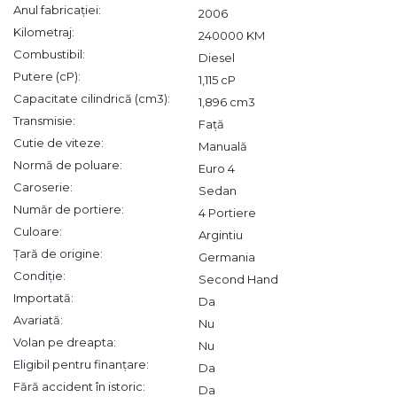
Anul fabricației:
2006
Kilometraj:
240000 KM
Combustibil:
Diesel
Putere (cP):
1,115 cP
Capacitate cilindrică (cm3):
1,896 cm3
Transmisie:
Față
Cutie de viteze:
Manuală
Normă de poluare:
Euro 4
Caroserie:
Sedan
Număr de portiere:
4 Portiere
Culoare:
Argintiu
Țară de origine:
Germania
Condiție:
Second Hand
Importată:
Da
Avariată:
Nu
Volan pe dreapta:
Nu
Eligibil pentru finanțare:
Da
Fără accident în istoric:
Da