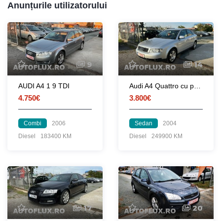
Anunțurile utilizatorului
9
14
AUDI A4 1 9 TDI
Audi A4 Quattro cu posibilitate de achizitie in rate
4.750€
3.800€
Combi
2006
Sedan
2004
Diesel
183400 KM
Diesel
249900 KM
17
20