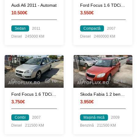
Audi A6 2011 - Automat
Ford Focus 1.6 TDCi cu posibilitate de rate
10.500€
3.550€
Sedan
2011
Compactă
2007
Diesel
245000 KM
Diesel
2460000 KM
10
10
Ford Focus 1.6 TDCi cu posibilitate de rate
Skoda Fabia 1.2 benzina
3.750€
3.950€
Combi
2007
Mașină mică
2009
Diesel
211500 KM
Benzină
211500 KM