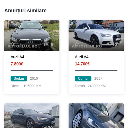
Anunțuri similare
9
12
Audi A4
Audi A4
7.800€
14.700€
Sedan
2010
Combi
2017
Diesel
196000 KM
Diesel
240000 KM
10
9