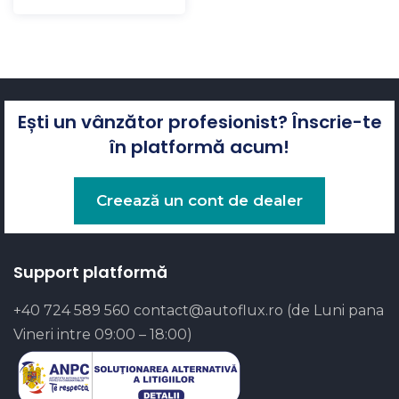
Ești un vânzător profesionist? Înscrie-te
în platformă acum!
Creează un cont de dealer
Support platformă
+40 724 589 560
contact@autoflux.ro
(de Luni pana
Vineri intre 09:00 – 18:00)