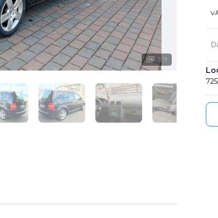
V
D
1
/
9
Lo
725