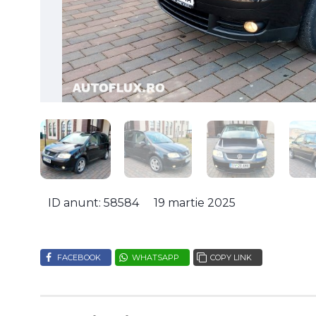
ID anunt: 58584
19 martie 2025
FACEBOOK
WHATSAPP
COPY LINK