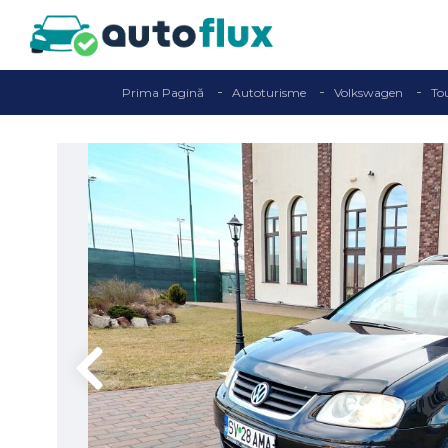
Prima Pagină
Autoturisme
Volkswagen
To