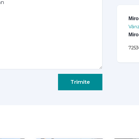
Miro
Vânz
Miro
7253
Trimite