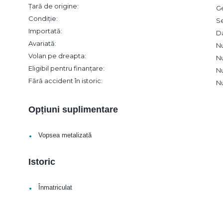
Țară de origine:
G
Condiție:
S
Importată:
D
Avariată:
N
Volan pe dreapta:
N
Eligibil pentru finanțare:
N
Fără accident în istoric:
N
Opțiuni suplimentare
•
Vopsea metalizată
Istoric
•
Înmatriculat