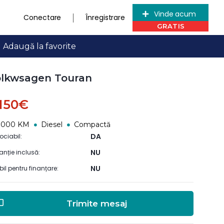
Vinde acum
Conectare
Înregistrare
Adaugă la favorite
lkwsagen Touran
.150€
0000 KM
Diesel
Compactă
DA
ociabil:
NU
anție inclusă:
NU
ibil pentru finanțare:
Trimite mesaj