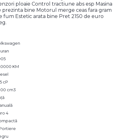
enzori ploaie Control tractiune abs esp Masina
e prezinta bine Motorul merge ceas fara gram
e fum Estetic arata bine Pret 2150 de euro
eg.
olkswagen
ouran
005
20000 KM
esel
5 cP
,900 cm3
ață
anuală
ro 4
ompactă
Portiere
egru