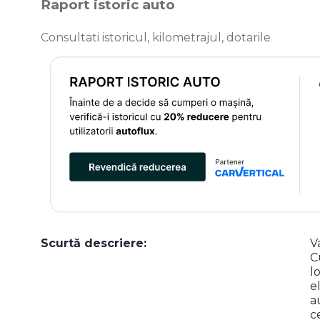
Raport istoric auto
Consultati istoricul, kilometrajul, dotarile
Scurtă descriere:
V
C
l
e
a
c