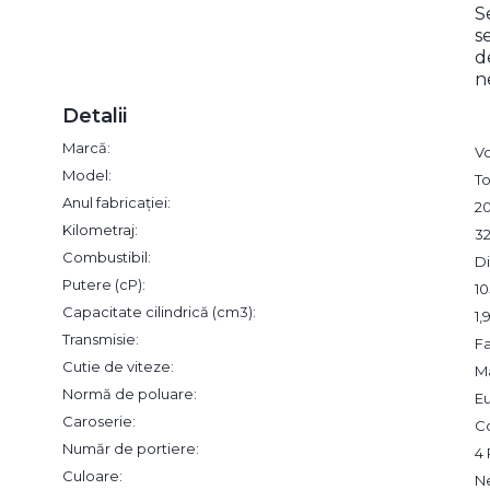
S
s
d
n
Detalii
Marcă:
V
Model:
T
Anul fabricației:
2
Kilometraj:
3
Combustibil:
Di
Putere (cP):
10
Capacitate cilindrică (cm3):
1
Transmisie:
F
Cutie de viteze:
M
Normă de poluare:
Eu
Caroserie:
C
Număr de portiere:
4 
Culoare:
N