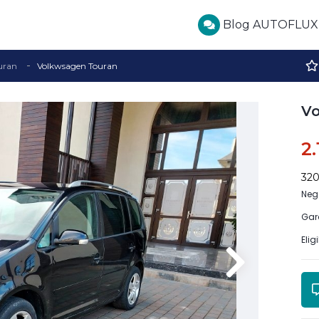
Blog AUTOFLUX
uran
Volkwsagen Touran
Vo
2
32
Neg
Gar
Elig