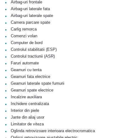
•
Airbag-uri frontale
•
Airbag-uri laterale fata
•
Airbag-uri laterale spate
•
Camera parcare spate
•
Carlig remorca
•
Comenzi volan
•
Computer de bord
•
Controlul stabilitatii (ESP)
•
Controlul tractiunii (ASR)
•
Faruri automate
•
Geamuri cu tenta
•
Geamuri fata electrice
•
Geamuri laterale spate fumurii
•
Geamuri spate electrice
•
Incalzire auxiliara
•
Inchidere centralizata
•
Interior din piele
•
Jante din aliaj usor
•
Limitator de viteza
•
Oglinda retrovizoare interioara electrocromatica
•
Oglinzi retrovizoare ajustabile electric