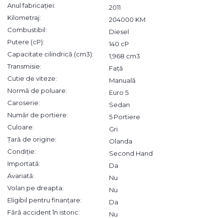
Anul fabricației:
2011
Kilometraj:
204000 KM
Combustibil:
Diesel
Putere (cP):
140 cP
Capacitate cilindrică (cm3):
1,968 cm3
Transmisie:
Față
Cutie de viteze:
Manuală
Normă de poluare:
Euro 5
Caroserie:
Sedan
Număr de portiere:
5 Portiere
Culoare:
Gri
Țară de origine:
Olanda
Condiție:
Second Hand
Importată:
Da
Avariată:
Nu
Volan pe dreapta:
Nu
Eligibil pentru finanțare:
Da
Fără accident în istoric:
Nu