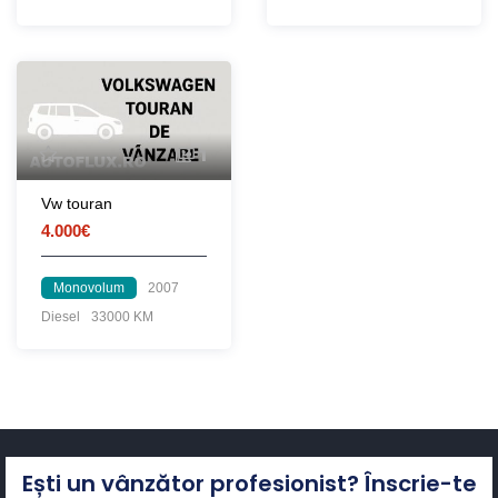
1
Vw touran
4.000€
Monovolum
2007
Diesel
33000 KM
Ești un vânzător profesionist? Înscrie-te