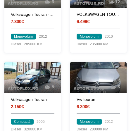
3
12
Volkswagen Touran - Vand/schimb
VOLKSWAGEN TOURAN 2010
7.300€
6.499€
Monovolum
2012
Monovolum
2010
Diesel
285000 KM
Diesel
235000 KM
9
3
Volkwsagen Touran
Vw touran
2.150€
6.300€
Compactă
2005
Monovolum
2012
Diesel
320000 KM
Diesel
280000 KM