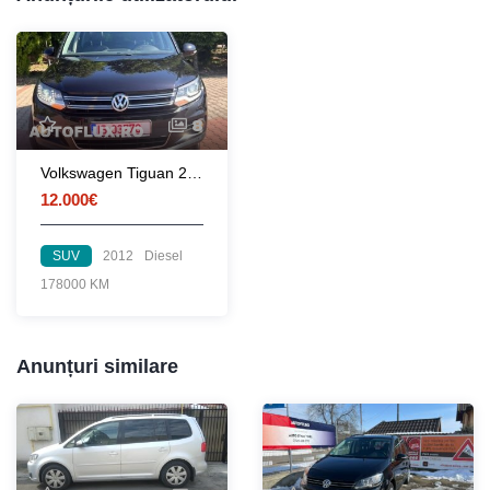
8
Volkswagen Tiguan 2012 dsg 2.0 tdi 4 motion
12.000€
SUV
2012
Diesel
178000 KM
Anunțuri similare