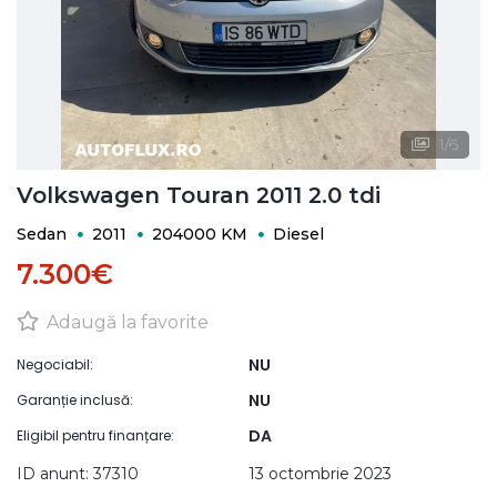
1
/
6
Volkswagen Touran 2011 2.0 tdi
Sedan
2011
204000 KM
Diesel
7.300€
Adaugă la favorite
NU
Negociabil:
NU
Garanție inclusă:
DA
Eligibil pentru finanțare:
ID anunt: 37310
13 octombrie 2023