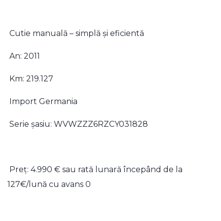
Cutie manuală – simplă și eficientă
An: 2011
Km: 219.127
Import Germania
Serie șasiu: WVWZZZ6RZCY031828
Preț: 4.990 € sau rată lunară începând de la
127€/lună cu avans 0