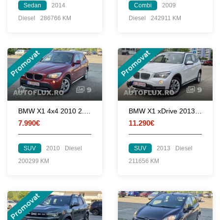
Sedan
2014
Combi
2009
Diesel
286766 KM
Diesel
242911 KM
Promovat
Promovat
9
9
BMW X1 4x4 2010 2.0d 177 CP euro 5 automata
BMW X1 xDrive 2013 2.0d 143 CP euro 5 automata
7.990€
11.290€
SUV
2010
Diesel
SUV
2013
Diesel
200299 KM
211656 KM
Promovat