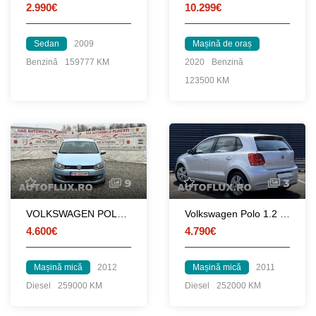
2.990€
10.299€
Sedan
2009
Mașină de oraș
Benzină
159777 KM
2020
Benzină
123500 KM
9
3
VOLKSWAGEN POLO 1.2 DIESEL 2012/07 Euro 5
Volkswagen Polo 1.2 TDI Bluemotion
4.600€
4.790€
Mașină mică
2012
Mașină mică
2011
Diesel
259000 KM
Diesel
252000 KM