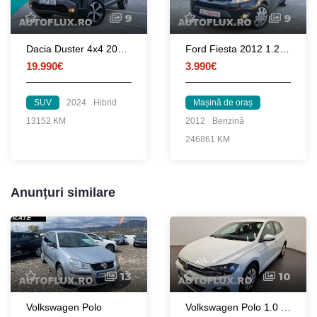
9
9
Dacia Duster 4x4 2024 1.2 TCe 130 CP euro 6 / RATE fara avans
Ford Fiesta 2012 1.25 82 CP euro 5
19.990€
3.990€
SUV
2024
Hibrid
Mașină de oraș
13152 KM
2012
Benzină
246861 KM
Anunțuri similare
13
10
Volkswagen Polo
Volkswagen Polo 1.0 TSI Highline 95 CP