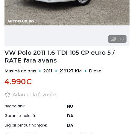
1
/
9
VW Polo 2011 1.6 TDI 105 CP euro 5 /
RATE fara avans
Mașină de oraș
2011
219127 KM
Diesel
4.990€
Adaugă la favorite
NU
Negociabil:
DA
Garanție inclusă:
DA
Eligibil pentru finanțare: