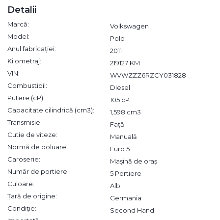
Detalii
Marcă:
Volkswagen
Model:
Polo
Anul fabricației:
2011
Kilometraj:
219127 KM
VIN:
WVWZZZ6RZCY031828
Combustibil:
Diesel
Putere (cP):
105 cP
Capacitate cilindrică (cm3):
1,598 cm3
Transmisie:
Față
Cutie de viteze:
Manuală
Normă de poluare:
Euro 5
Caroserie:
Mașină de oraș
Număr de portiere:
5 Portiere
Culoare:
Alb
Țară de origine:
Germania
Condiție:
Second Hand