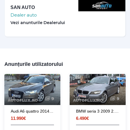
SAN AUTO
Dealer auto
Anunțurile utilizatorului
9
9
Audi A6 quattro 2014 3.0 V6 TDI 245CP euro 5 automata / RATE / LIVRARE
BMW seria 3 2009 2.0d 177 CP euro 5 automata
11.990€
6.490€