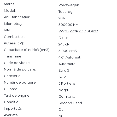
Marcă:
Volkswagen
Model:
Touareg
Anul fabricației:
2012
Kilometraj:
300000 KM
VIN:
WVGZZZ7PZDD013822
Combustibil:
Diesel
Putere (cP):
245 cP
Capacitate cilindrică (cm3):
3,000 cm3
Transmisie:
4X4 Automat
Cutie de viteze:
Automată
Normă de poluare:
Euro 5
Caroserie:
SUV
Număr de portiere:
5 Portiere
Culoare:
Negru
Țară de origine:
Germania
Condiție:
Second Hand
Importată:
Da
Avariată:
Nu