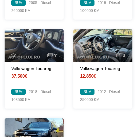
SUV
2005
Diesel
SUV
2019
Diesel
260000 KM
100000 KM
7
3
Volkswagen Touareg
Volkswagen Touareg 3.0 tdi
37.500€
12.850€
SUV
2018
Diesel
SUV
2012
Diesel
103500 KM
250000 KM