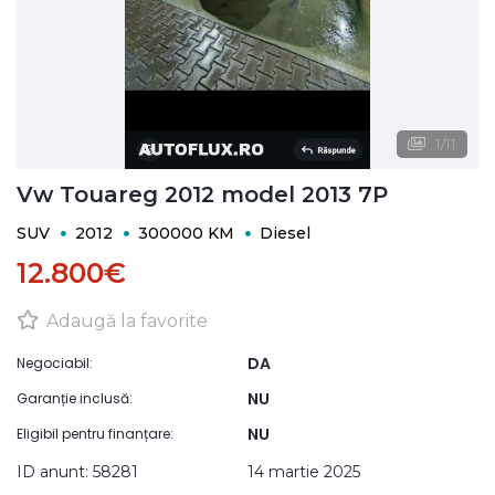
1
/
11
Vw Touareg 2012 model 2013 7P
SUV
2012
300000 KM
Diesel
12.800€
Adaugă la favorite
DA
Negociabil:
NU
Garanție inclusă:
NU
Eligibil pentru finanțare:
ID anunt: 58281
14 martie 2025