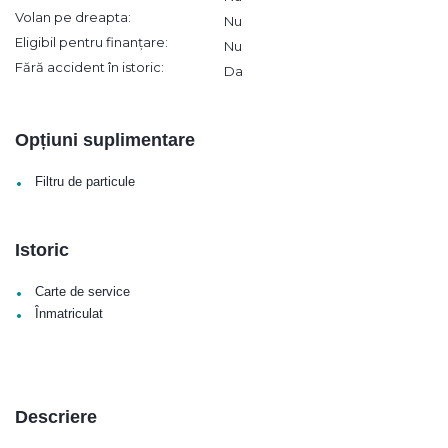
Volan pe dreapta:
Nu
Eligibil pentru finanțare:
Nu
Fără accident în istoric:
Da
Opțiuni suplimentare
•
Filtru de particule
Istoric
•
Carte de service
•
Înmatriculat
Descriere