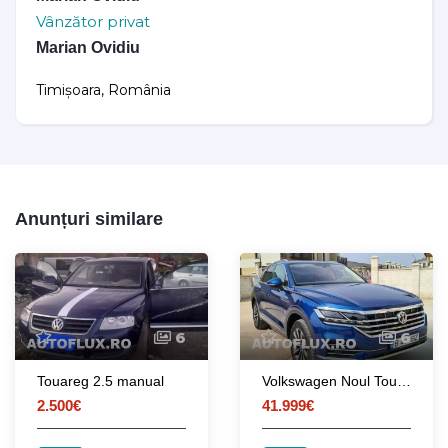
Vânzător privat
Marian Ovidiu
Timișoara, România
Anunțuri similare
6
6
Touareg 2.5 manual
Volkswagen Noul Touareg Atmosphere, 2019, 286CP, Unic proprietar
2.500€
41.999€