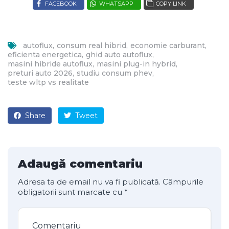
FACEBOOK
WHATSAPP
COPY LINK
autoflux
consum real hibrid
economie carburant
eficienta energetica
ghid auto autoflux
masini hibride autoflux
masini plug-in hybrid
preturi auto 2026
studiu consum phev
teste wltp vs realitate
Share
Tweet
Adaugă comentariu
Adresa ta de email nu va fi publicată.
Câmpurile
obligatorii sunt marcate cu
*