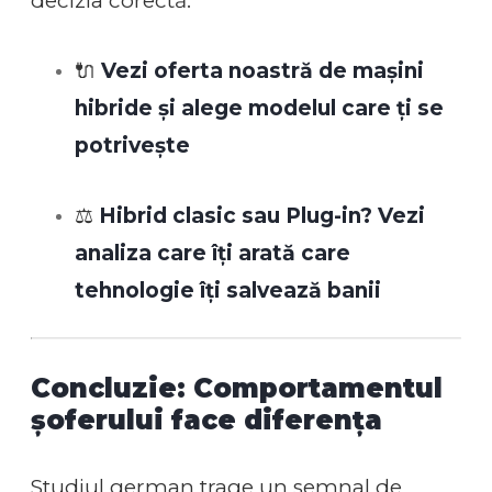
decizia corectă:
🔌
Vezi oferta noastră de mașini
hibride și alege modelul care ți se
potrivește
⚖️
Hibrid clasic sau Plug-in? Vezi
analiza care îți arată care
tehnologie îți salvează banii
Concluzie: Comportamentul
șoferului face diferența
Studiul german trage un semnal de