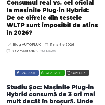
Consumul real vs. cel oficial
la mașinile Plug-in Hybrid:
De ce cifrele din testele
WLTP sunt imposibil de atins
în 2026?
Blog AUTOFLUX
11 martie 2026
0 Comentarii
Car News
FACEBOOK
WHATSAPP
COPY LINK
Studiu Șoc: Mașinile Plug-in
Hybrid consumă de 3 ori mai
mult decât în broșură. Unde