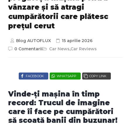
vânzare și să atragi
cumpărătorii care plătesc
prețul cerut
Blog AUTOFLUX
15 aprilie 2026
0 Comentarii
Car News
,
Car Reviews
FACEBOOK
WHATSAPP
COPY LINK
Vinde-ți mașina în timp
record: Trucul de imagine
care îi face pe cumpărători
să scoată banii din buzunar!