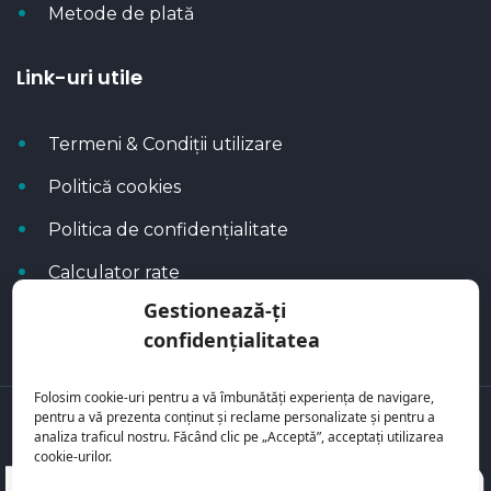
Metode de plată
Link-uri utile
Termeni & Condiții utilizare
Politică cookies
Politica de confidențialitate
Calculator rate
Gestionează-ți
Blog Autoflux
confidențialitatea
Folosim cookie-uri pentru a vă îmbunătăți experiența de navigare,
pentru a vă prezenta conținut și reclame personalizate și pentru a
Toate mașinile se regăsesc pe
AutoFlux
analiza traficul nostru. Făcând clic pe „Acceptă”, acceptați utilizarea
cookie-urilor.