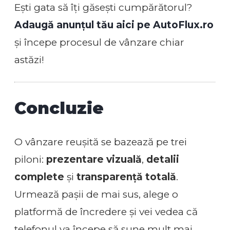
Ești gata să îți găsești cumpărătorul?
Adaugă anunțul tău aici pe AutoFlux.ro
și începe procesul de vânzare chiar
astăzi!
Concluzie
O vânzare reușită se bazează pe trei
piloni:
prezentare vizuală
,
detalii
complete
și
transparență totală
.
Urmează pașii de mai sus, alege o
platformă de încredere și vei vedea că
telefonul va începe să sune mult mai