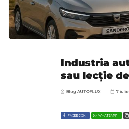
Industria au
sau lecție d
Blog AUTOFLUX
7 iuli
FACEBOOK
WHATSAPP