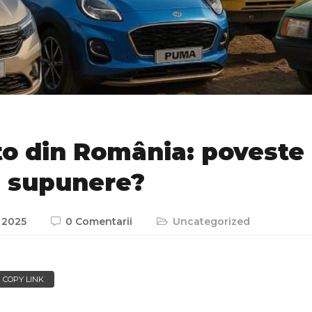
to din România: poveste
e supunere?
e 2025
0 Comentarii
Uncategorized
COPY LINK