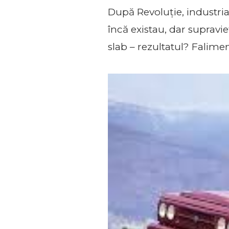
După Revoluție, industri
încă existau, dar supravi
slab – rezultatul? Falimen