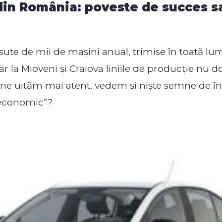
 din România: poveste de succes s
te de mii de mașini anual, trimise în toată lum
iar la Mioveni și Craiova liniile de producție nu
ne uităm mai atent, vedem și niște semne de î
 economic”?