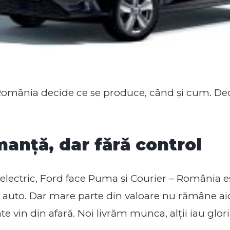
mânia decide ce se produce, când și cum. Decizi
manță, dar fără control
electric, Ford face Puma și Courier – România es
a auto. Dar mare parte din valoare nu rămâne aic
te vin din afară. Noi livrăm munca, alții iau glori