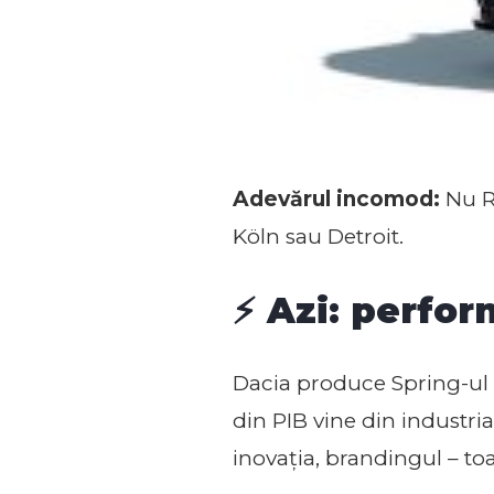
Adevărul incomod:
Nu Ro
Köln sau Detroit.
⚡ Azi: perfor
Dacia produce Spring-ul 
din PIB vine din industri
inovația, brandingul – toa