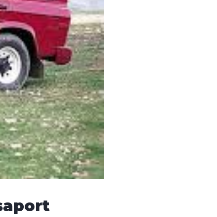
șaport