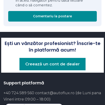
în acest navigator pentru data viitoare
când o să comentez.
Comentariu la postare
Ești un vânzător profesionist? Înscrie-te
în platformă acum!
Creează un cont de dealer
Support platformă
+40 724 589 560
contact@autoflux.ro
(de Luni pana
Vineri intre 09:00 – 18:00)