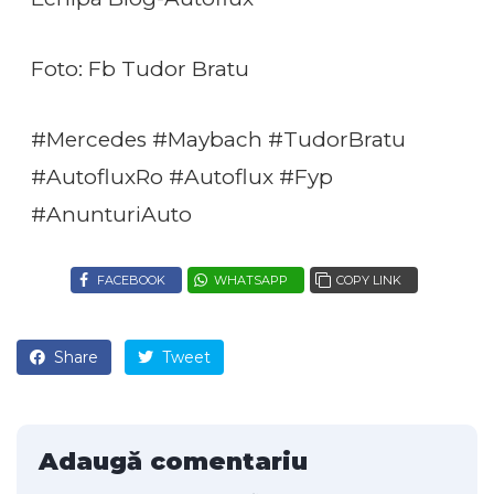
Foto: Fb Tudor Bratu
#Mercedes #Maybach #TudorBratu
#AutofluxRo #Autoflux #Fyp
#AnunturiAuto
FACEBOOK
WHATSAPP
COPY LINK
Share
Tweet
Adaugă comentariu