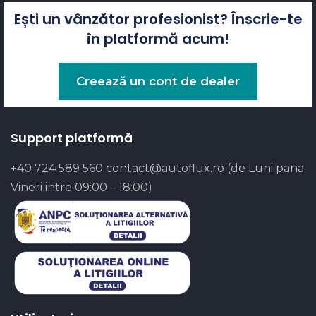
Ești un vânzător profesionist? Înscrie-te
în platformă acum!
Creează un cont de dealer
Support platformă
+40 724 589 560
contact@autoflux.ro
(de Luni pana
Vineri intre 09:00 – 18:00)