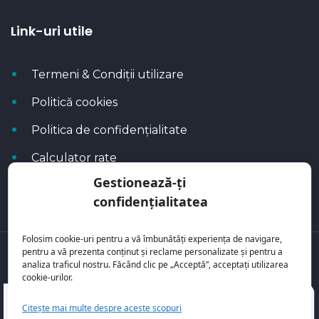
Link-uri utile
Termeni & Condiții utilizare
Politică cookies
Politica de confidențialitate
Calculator rate
Gestionează-ți
Blog Autoflux
confidențialitatea
Folosim cookie-uri pentru a vă îmbunătăți experiența de navigare,
pentru a vă prezenta conținut și reclame personalizate și pentru a
Toate mașinile se regăsesc pe
AutoFlux
analiza traficul nostru. Făcând clic pe „Acceptă”, acceptați utilizarea
cookie-urilor.
Citește mai multe despre aceste scopuri