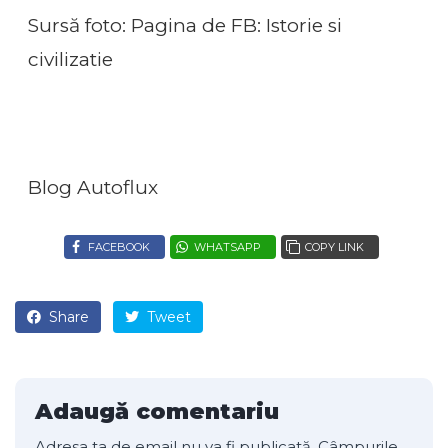
Sursă foto: Pagina de FB: Istorie si
civilizatie
Blog Autoflux
FACEBOOK
WHATSAPP
COPY LINK
Share
Tweet
Adaugă comentariu
Adresa ta de email nu va fi publicată.
Câmpurile