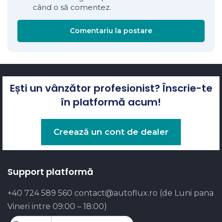
când o să comentez.
Comentariu la postare
Ești un vânzător profesionist? Înscrie-te
în platformă acum!
Creează un cont de dealer
Support platformă
+40 724 589 560
contact@autoflux.ro
(de Luni pana
Vineri intre 09:00 – 18:00)