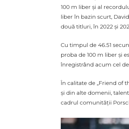
100 m liber și al recordul
liber în bazin scurt, Dav
două titluri, în 2022 și 20
Cu timpul de 46.51 secun
proba de 100 m liber și e
înregistrând acum cel de-a
În calitate de „Friend of 
și din alte domenii, tale
cadrul comunității Pors