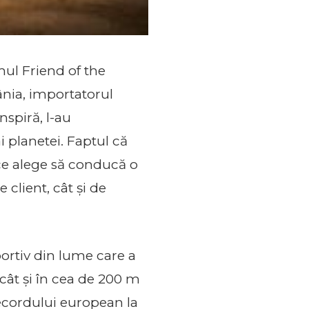
mul Friend of the
nia, importatorul
nspiră, l-au
i planetei. Faptul că
 ce alege să conducă o
 client, cât și de
ortiv din lume care a
 cât și în cea de 200 m
recordului european la