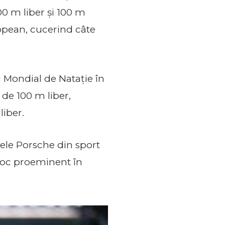
00 m liber și 100 m
ropean, cucerind câte
 Mondial de Natație în
 de 100 m liber,
liber.
ivele Porsche din sport
 loc proeminent în