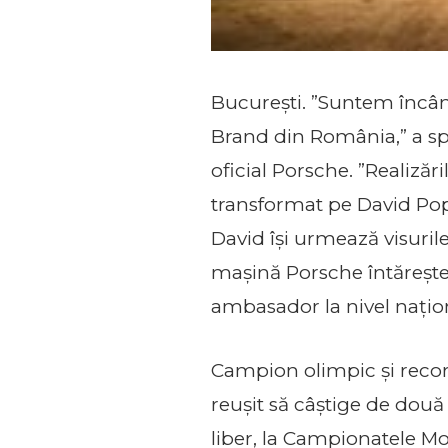
București. ”Suntem încânt
Brand din România,” a sp
oficial Porsche. ”Realizăr
transformat pe David Popo
David își urmează visuril
mașină Porsche întărește l
ambasador la nivel națion
Campion olimpic și recor
reușit să câștige de două
liber, la Campionatele Mo