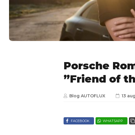
Porsche Rom
”Friend of t
Blog AUTOFLUX
13 au
FACEBOOK
WHATSAPP