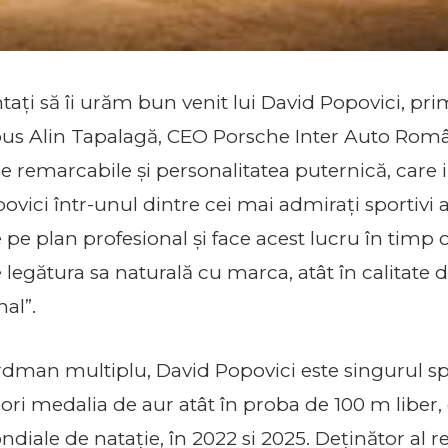
ați să îi urăm bun venit lui David Popovici, pri
us Alin Tapalagă, CEO Porsche Inter Auto Româ
ile remarcabile și personalitatea puternică, care i
vici într-unul dintre cei mai admirați sportivi a
e pe plan profesional și face acest lucru în timp
egătura sa naturală cu marca, atât în calitate de
al”.
dman multiplu, David Popovici este singurul sp
 ori medalia de aur atât în proba de 100 m liber,
ndiale de natație, în 2022 si 2025. Deținător al 