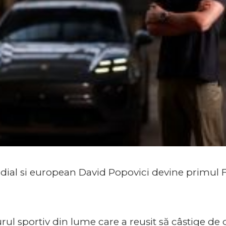
ial si european David Popovici devine primul F
rul sportiv din lume care a reușit să câștige de