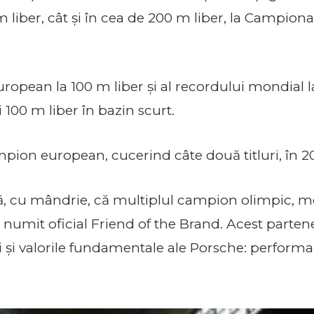
m liber, cât și în cea de 200 m liber, la Campion
uropean la 100 m liber și al recordului mondial l
i 100 m liber în bazin scurt.
pion european, cucerind câte două titluri, în 20
 cu mândrie, că multiplul campion olimpic, mo
 numit oficial Friend of the Brand. Acest partener
 și valorile fundamentale ale Porsche: performanț