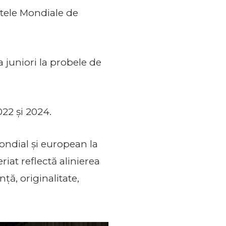
atele Mondiale de
a juniori la probele de
22 și 2024.
ndial și european la
iat reflectă alinierea
ă, originalitate,