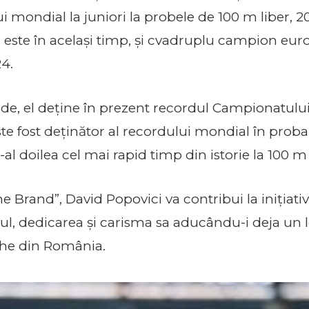
ui mondial la juniori la probele de 100 m liber, 2
id este în același timp, și cvadruplu campion eu
24.
de, el deține în prezent recordul Campionatului
ste fost deținător al recordului mondial în proba
l doilea cel mai rapid timp din istorie la 100 m 
the Brand”, David Popovici va contribui la inițiat
ntul, dedicarea și carisma sa aducându-i deja un
che din România.