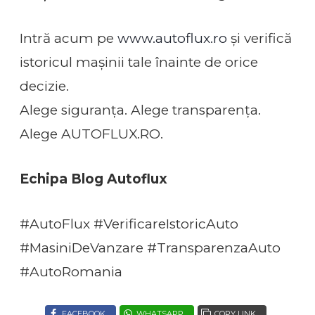
Intră acum pe
www.autoflux.ro
și verifică
istoricul mașinii tale înainte de orice
decizie.
Alege siguranța. Alege transparența.
Alege AUTOFLUX.RO.
Echipa Blog Autoflux
#AutoFlux #VerificareIstoricAuto
#MasiniDeVanzare #TransparenzaAuto
#AutoRomania
FACEBOOK
WHATSAPP
COPY LINK