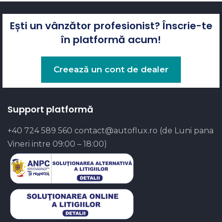
Ești un vânzător profesionist? Înscrie-te
în platformă acum!
Creează un cont de dealer
Support platformă
+40 724 589 560
contact@autoflux.ro
(de Luni pana
Vineri intre 09:00 – 18:00)