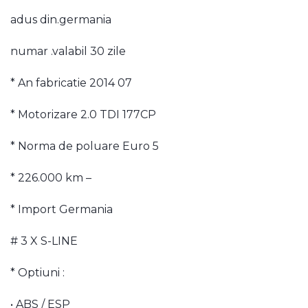
adus din.germania
numar .valabil 30 zile
* An fabricatie 2014 07
* Motorizare 2.0 TDI 177CP
* Norma de poluare Euro 5
* 226.000 km –
* Import Germania
# 3 X S-LINE
* Optiuni :
• ABS / ESP