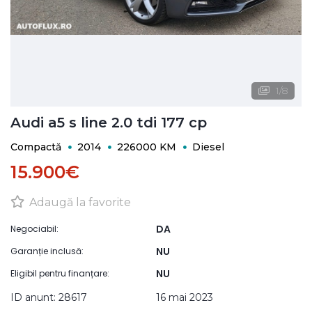
1
/
8
Audi a5 s line 2.0 tdi 177 cp
Compactă
2014
226000 KM
Diesel
15.900€
Adaugă la favorite
DA
Negociabil:
NU
Garanție inclusă:
NU
Eligibil pentru finanțare:
ID anunt: 28617
16 mai 2023