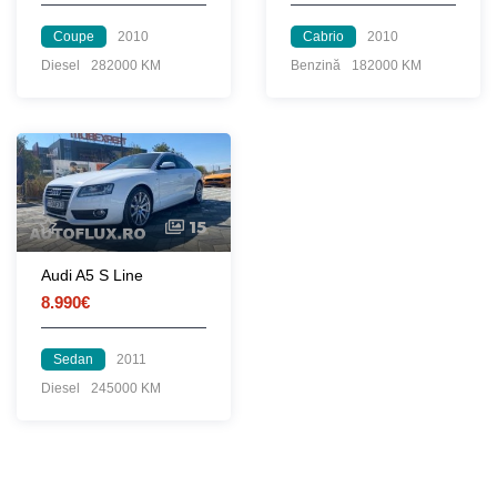
Coupe
2010
Cabrio
2010
Diesel
282000 KM
Benzină
182000 KM
15
Audi A5 S Line
8.990€
Sedan
2011
Diesel
245000 KM