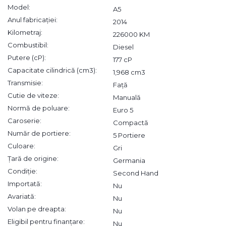
Model:
A5
Anul fabricației:
2014
Kilometraj:
226000 KM
Combustibil:
Diesel
Putere (cP):
177 cP
Capacitate cilindrică (cm3):
1,968 cm3
Transmisie:
Față
Cutie de viteze:
Manuală
Normă de poluare:
Euro 5
Caroserie:
Compactă
Număr de portiere:
5 Portiere
Culoare:
Gri
Țară de origine:
Germania
Condiție:
Second Hand
Importată:
Nu
Avariată:
Nu
Volan pe dreapta:
Nu
Eligibil pentru finanțare:
Nu