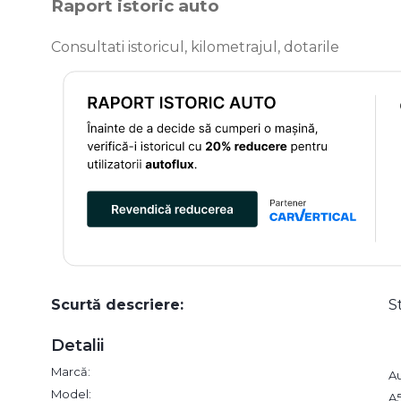
Raport istoric auto
Consultati istoricul, kilometrajul, dotarile
Scurtă descriere:
S
Detalii
Marcă:
A
Model:
A