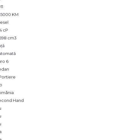
11
45000 KM
esel
4 cP
,698 cm3
ață
utomată
ro 6
edan
Portiere
lb
omânia
econd Hand
u
u
u
a
a