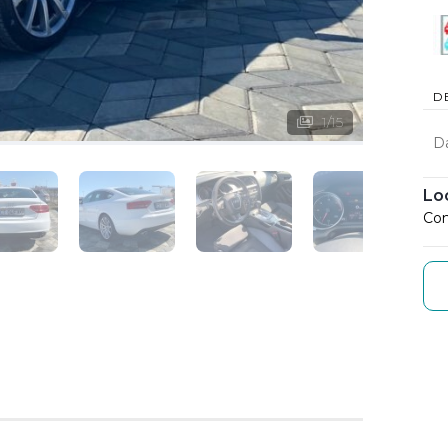
D
1
/
15
D
Lo
Con