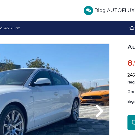
Blog AUTOFLUX
di A5 S Line
Au
8
24
Neg
Gar
Elig