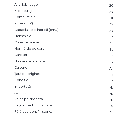
Anul fabricației:
20
Kilometraj:
2
Combustibil:
Di
Putere (cP):
19
Capacitate cilindrică (cm3):
2
Transmisie:
F
Cutie de viteze:
A
Normă de poluare:
Eu
Caroserie:
S
Număr de portiere:
5 
Culoare:
A
Țară de origine:
R
Condiție:
S
Importată:
N
Avariată:
N
Volan pe dreapta:
N
Eligibil pentru finanțare:
D
Fără accident în istoric:
D