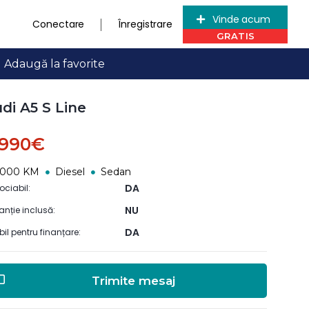
Vinde acum
Conectare
Înregistrare
Adaugă la favorite
di A5 S Line
.990€
5000 KM
Diesel
Sedan
DA
ociabil:
NU
anție inclusă:
DA
ibil pentru finanțare:
Trimite mesaj