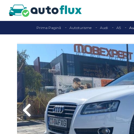
Prima Pagină
Autoturisme
Audi
A5
Au