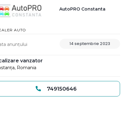
AutoPRO Constanta
EALER AUTO
14 septembrie 2023
ata anunțului
calizare vanzator
stanța, Romania
749150646