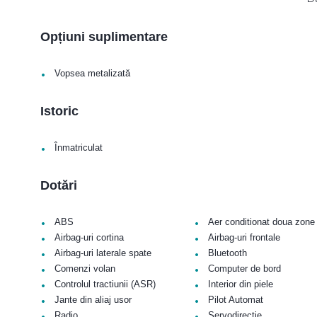
Opțiuni suplimentare
•
Vopsea metalizată
Istoric
•
Înmatriculat
Dotări
•
•
ABS
Aer conditionat doua zone
•
•
Airbag-uri cortina
Airbag-uri frontale
•
•
Airbag-uri laterale spate
Bluetooth
•
•
Comenzi volan
Computer de bord
•
•
Controlul tractiunii (ASR)
Interior din piele
•
•
Jante din aliaj usor
Pilot Automat
•
•
Radio
Servodirectie