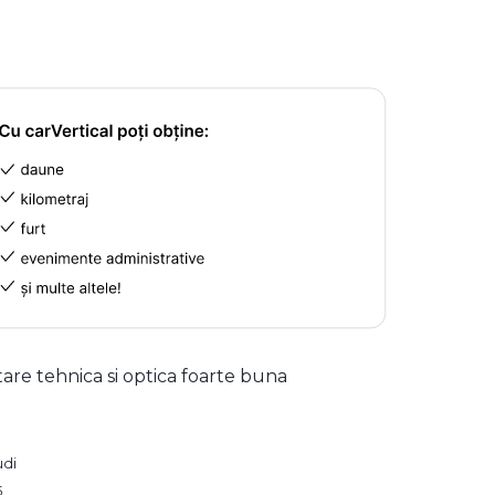
tare tehnica si optica foarte buna
udi
5