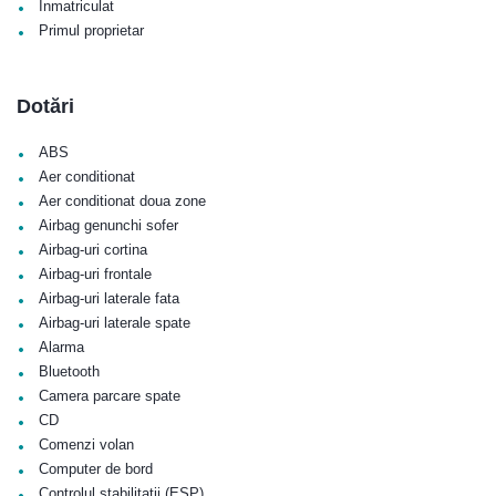
•
Înmatriculat
•
Primul proprietar
Dotări
•
ABS
•
Aer conditionat
•
Aer conditionat doua zone
•
Airbag genunchi sofer
•
Airbag-uri cortina
•
Airbag-uri frontale
•
Airbag-uri laterale fata
•
Airbag-uri laterale spate
•
Alarma
•
Bluetooth
•
Camera parcare spate
•
CD
•
Comenzi volan
•
Computer de bord
•
Controlul stabilitatii (ESP)