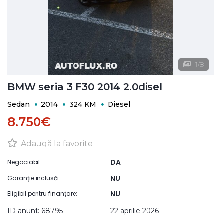
1
/
8
BMW seria 3 F30 2014 2.0disel
Sedan
2014
324 KM
Diesel
8.750€
Adaugă la favorite
DA
Negociabil:
NU
Garanție inclusă:
NU
Eligibil pentru finanțare:
ID anunt: 68795
22 aprilie 2026