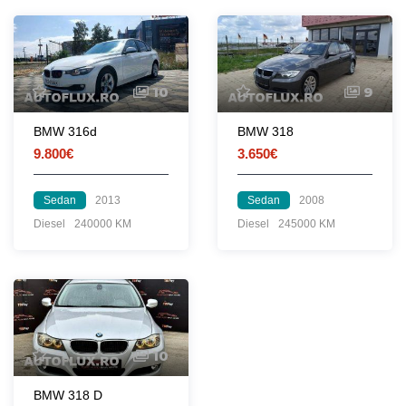
10
9
BMW 316d
BMW 318
9.800€
3.650€
Sedan
2013
Sedan
2008
Diesel
240000 KM
Diesel
245000 KM
10
BMW 318 D