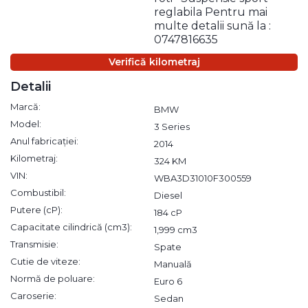
reglabila Pentru mai
multe detalii sună la :
0747816635
Verifică kilometraj
Detalii
Marcă:
BMW
Model:
3 Series
Anul fabricației:
2014
Kilometraj:
324 KM
VIN:
WBA3D31010F300559
Combustibil:
Diesel
Putere (cP):
184 cP
Capacitate cilindrică (cm3):
1,999 cm3
Transmisie:
Spate
Cutie de viteze:
Manuală
Normă de poluare:
Euro 6
Caroserie:
Sedan