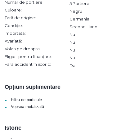
Număr de portiere:
5 Portiere
Culoare:
Negru
Țară de origine:
Germania
Condiție:
Second Hand
Importată:
Nu
Avariată:
Nu
Volan pe dreapta:
Nu
Eligibil pentru finanțare:
Nu
Fără accident în istoric:
Da
Opțiuni suplimentare
•
Filtru de particule
•
Vopsea metalizată
Istoric