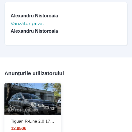
Alexandru Nistoroaia
Vânzător privat
Alexandru Nistoroaia
Anunțurile utilizatorului
13
Tiguan R-Line 2.0 177cp/Keyless go entry/DSG/4x4
12.950€