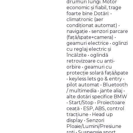
drumuri lungi. Motor
economic și fiabil, trage
foarte bine Dotări: •
climatronic (aer
condiționat automat) •
navigație • senzori parcare
(față/spate+camera) •
geamuri electrice • oglinzi
cu reglaj electric și
încălzite • oglindă
retrovizoare cu anti-
orbire • geamuri cu
protecție solară față/spate
• keyless lets go & entry •
pilot automat • Bluetooth
/ multimedia • jante aliaj •
alte dotări specifice BMW
• Start/Stop • Proiectoare
ceață • ESP, ABS, control
tracțiune • Head up
display • Senzori
Ploaie/Lumini/Presiune
roti • Suspensie sport