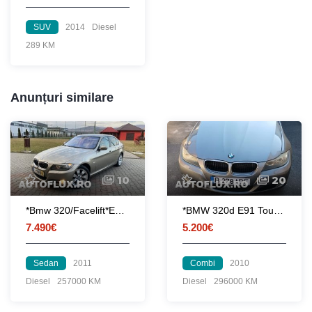
SUV
2014
Diesel
289 KM
Anunțuri similare
10
20
*Bmw 320/Facelift*E90/XDrive/automat/Euro5/navi/bixenon/webasto/Germania
*BMW 320d E91 Touring Facelift*
7.490€
5.200€
Sedan
2011
Combi
2010
Diesel
257000 KM
Diesel
296000 KM