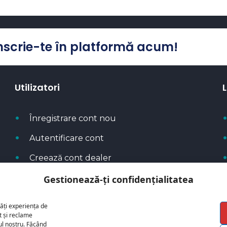
Înscrie-te în platformă acum!
Utilizatori
L
Înregistrare cont nou
Autentificare cont
Creează cont dealer
Metode de plată
Gestionează-ți confidențialitatea
ăți experiența de
t și reclame
cul nostru. Făcând