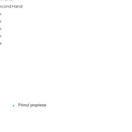
econd Hand
u
u
u
u
a
•
Primul proprietar