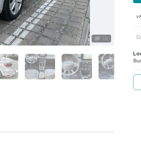
V
D
1
/
8
Lo
Buc