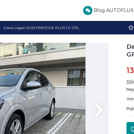
Blog AUTOFLUX
Dacia Logan 2023 PRESTIGE PLUS 1.0 GPL
Da
G
1
35
Neg
Gar
Elig