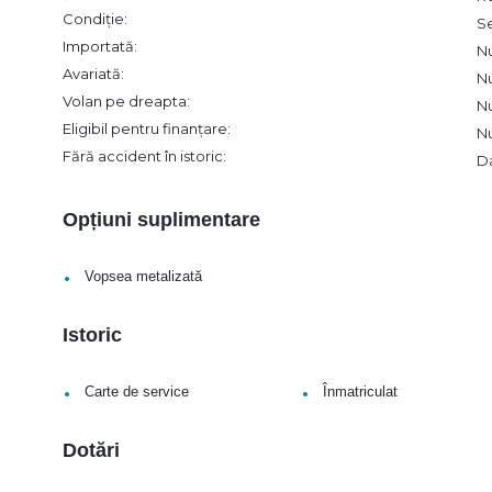
Condiție:
S
Importată:
N
Avariată:
N
Volan pe dreapta:
N
Eligibil pentru finanțare:
N
Fără accident în istoric:
D
Opțiuni suplimentare
•
Vopsea metalizată
Istoric
•
•
Carte de service
Înmatriculat
Dotări