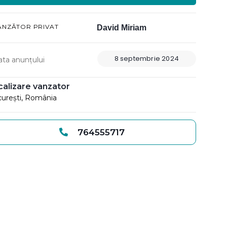
ÂNZĂTOR PRIVAT
David Miriam
8 septembrie 2024
ata anunțului
calizare vanzator
urești, România
764555717