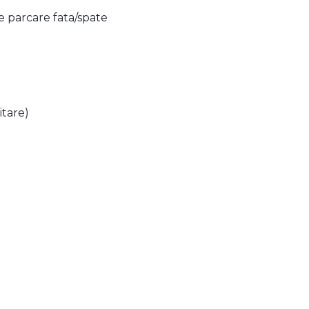
e parcare fata/spate
itare)