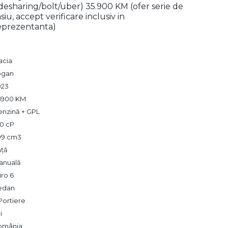
idesharing/bolt/uber) 35.900 KM (ofer serie de
asiu, accept verificare inclusiv in
eprezentanta)
acia
ogan
023
5900 KM
enzină + GPL
00 cP
99 cm3
ață
anuală
ro 6
edan
Portiere
i
omânia