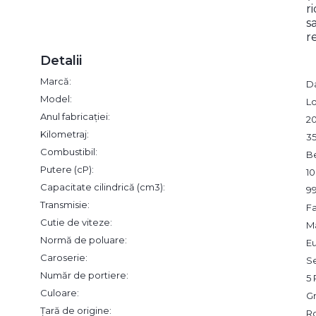
r
s
r
Detalii
Marcă:
D
Model:
L
Anul fabricației:
2
Kilometraj:
3
Combustibil:
B
Putere (cP):
1
Capacitate cilindrică (cm3):
9
Transmisie:
F
Cutie de viteze:
M
Normă de poluare:
Eu
Caroserie:
S
Număr de portiere:
5 
Culoare:
Gr
Țară de origine:
R