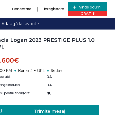
Vinde acum
Conectare
Înregistrare
Adaugă la favorite
cia Logan 2023 PRESTIGE PLUS 1.0
PL
3.600€
900 KM
Benzină + GPL
Sedan
DA
ociabil:
DA
anție inclusă:
NU
ibil pentru finanțare:
Trimite mesaj