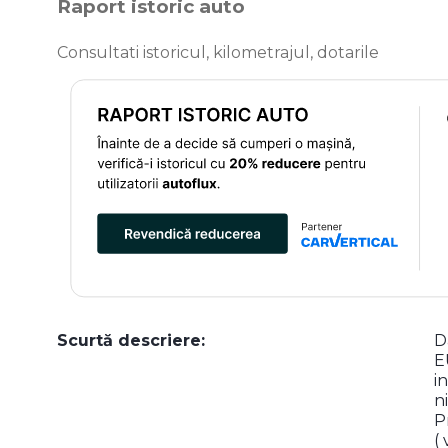
Raport istoric auto
Consultati istoricul, kilometrajul, dotarile
Scurtă descriere:
D
E
i
n
P
(