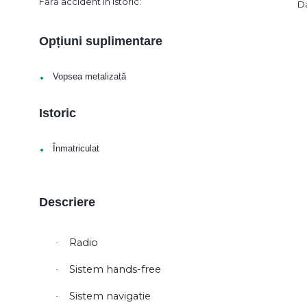
Fără accident în istoric:
D
Opțiuni suplimentare
•
Vopsea metalizată
Istoric
•
Înmatriculat
Descriere
Radio
·
Sistem hands-free
·
Sistem navigatie
·