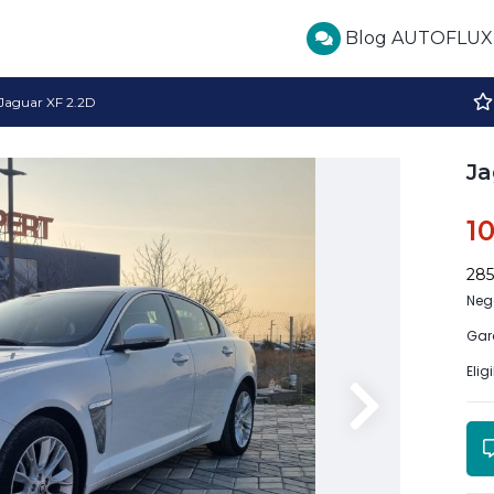
Blog AUTOFLUX
Jaguar XF 2.2D
Ja
1
28
Neg
Gar
Elig