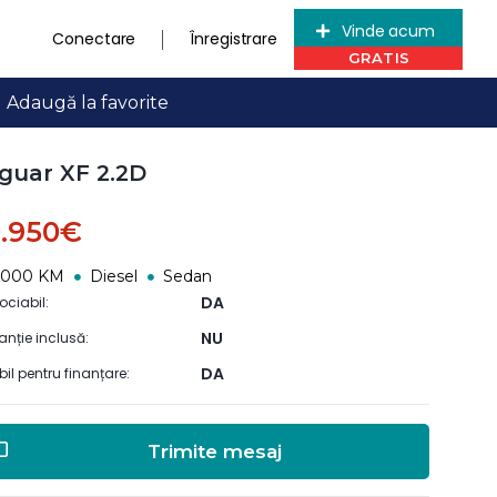
Vinde acum
Conectare
Înregistrare
Adaugă la favorite
guar XF 2.2D
0.950€
5000 KM
Diesel
Sedan
DA
ociabil:
NU
anție inclusă:
DA
ibil pentru finanțare:
Trimite mesaj