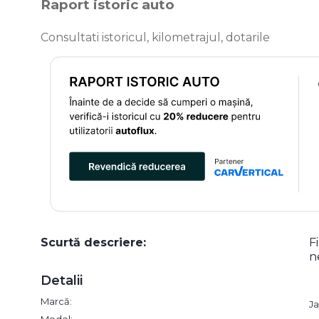
Raport istoric auto
Consultati istoricul, kilometrajul, dotarile
Scurtă descriere:
F
n
Detalii
Marcă:
J