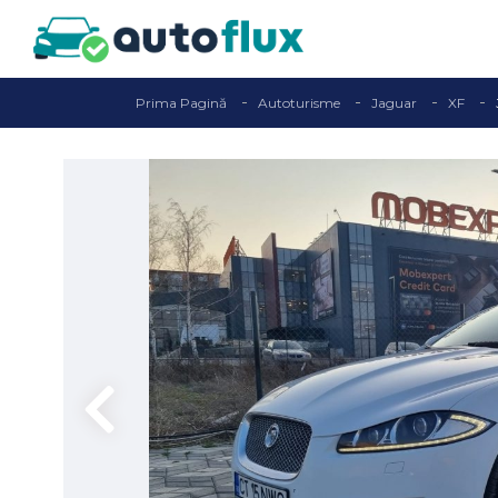
Prima Pagină
Autoturisme
Jaguar
XF