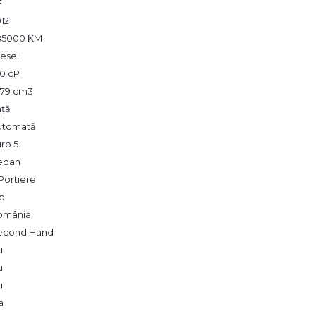
F
12
85000 KM
esel
80 cP
179 cm3
ață
utomată
ro 5
edan
Portiere
lb
omânia
econd Hand
u
u
u
a