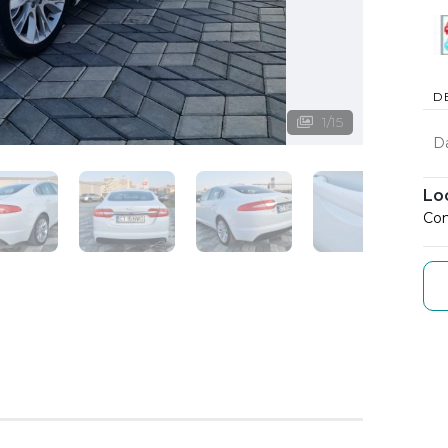
D
1
/
15
D
Lo
Con