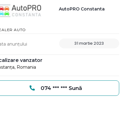
AutoPRO Constanta
EALER AUTO
31 martie 2023
ata anunțului
calizare vanzator
stanța, Romania
074 *** *** Sună