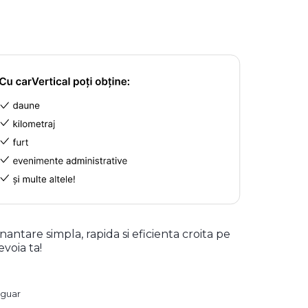
inantare simpla, rapida si eficienta croita pe
evoia ta!
aguar