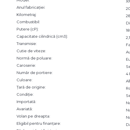
Model:
X
Anul fabricației:
20
Kilometraj:
2
Combustibil:
Di
Putere (cP):
1
Capacitate cilindrică (cm3):
2,
Transmisie:
F
Cutie de viteze:
A
Normă de poluare:
Eu
Caroserie:
S
Număr de portiere:
4 
Culoare:
A
Țară de origine:
R
Condiție:
S
Importată:
N
Avariată:
N
Volan pe dreapta:
N
Eligibil pentru finanțare:
D