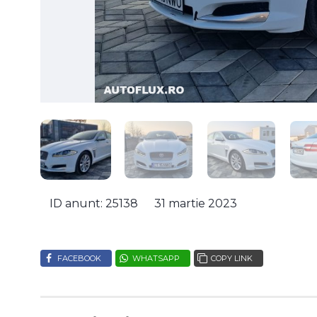
ID anunt: 25138
31 martie 2023
FACEBOOK
WHATSAPP
COPY LINK