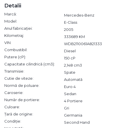
Detalii
Marcă:
Mercedes-Benz
Model:
E-Class
Anul fabricației:
2005
Kilometraj:
333689 KM
VIN:
WDB2110061A821333
Combustibil:
Diesel
Putere (cP):
150 cP
Capacitate cilindrică (cm3):
2,148 cm3
Transmisie:
Spate
Cutie de viteze:
Automată
Normă de poluare:
Euro 4
Caroserie:
Sedan
Număr de portiere:
4 Portiere
Culoare:
Gri
Țară de origine:
Germania
Condiție:
Second Hand