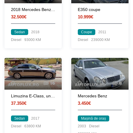
2018 Mercedes Benz E Class AMG
E350 coupe
32.500€
10.999€
Sedan
2018
Coupe
2011
Diesel
93000 KM
Diesel
239000 KM
16
8
Limuzina E-Class, unic proprietar, impecabila, TVA deductibil
Mercedes Benz
37.350€
3.450€
Sedan
2017
Mașină de oraș
Diesel
63800 KM
2003
Diesel