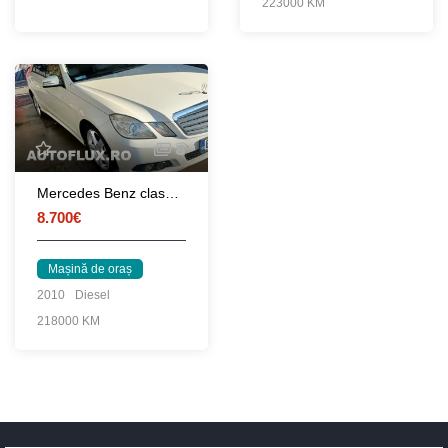
223000 KM
8
Mercedes Benz clasa e din 2010
8.700€
Mașină de oraș
2010
Diesel
218000 KM