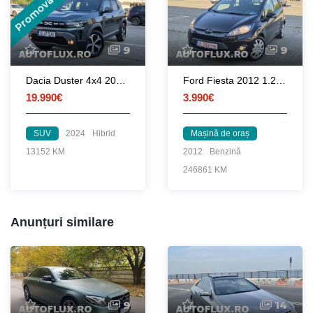
Promovat
9
9
Dacia Duster 4x4 2024 1.2 TCe 130 CP euro 6 / RATE fara avans
Ford Fiesta 2012 1.25 82 CP euro 5
19.990€
3.990€
SUV
2024
Hibrid
Mașină de oraș
13152 KM
2012
Benzină
246861 KM
Anunțuri similare
9
14