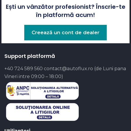
Ești un vânzător profesionist? Înscrie-te
în platformă acum!
Creează un cont de dealer
Support platformă
+40 724 589 560
contact@autoflux.ro
(de Luni pana
Vineri intre 09:00 – 18:00)
Utilizatori