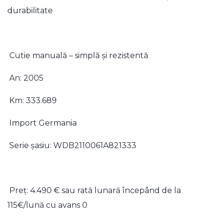
durabilitate
Cutie manuală – simplă și rezistentă
An: 2005
Km: 333.689
Import Germania
Serie șasiu: WDB2110061A821333
Preț: 4.490 € sau rată lunară începând de la
115€/lună cu avans 0