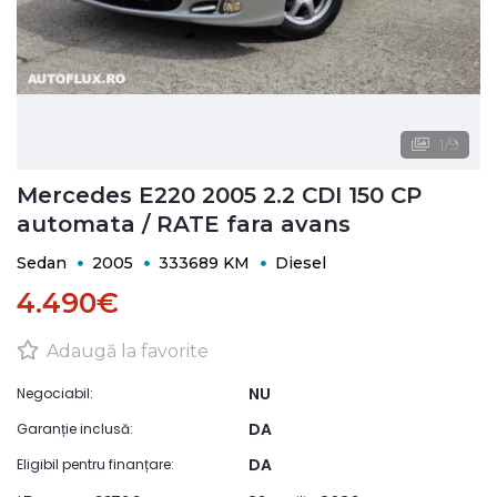
1
/
9
Mercedes E220 2005 2.2 CDI 150 CP
automata / RATE fara avans
Sedan
2005
333689 KM
Diesel
4.490€
Adaugă la favorite
NU
Negociabil:
DA
Garanție inclusă:
DA
Eligibil pentru finanțare: