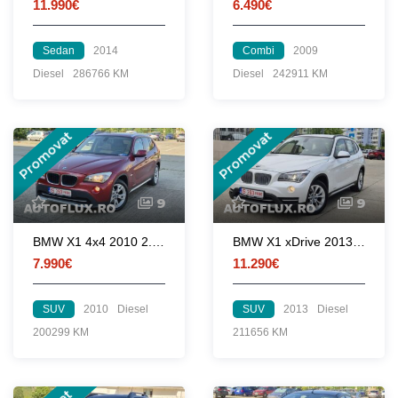
11.990€
6.490€
Sedan
2014
Combi
2009
Diesel
286766 KM
Diesel
242911 KM
Promovat
Promovat
9
9
BMW X1 4x4 2010 2.0d 177 CP euro 5 automata
BMW X1 xDrive 2013 2.0d 143 CP euro 5 automata
7.990€
11.290€
SUV
2010
Diesel
SUV
2013
Diesel
200299 KM
211656 KM