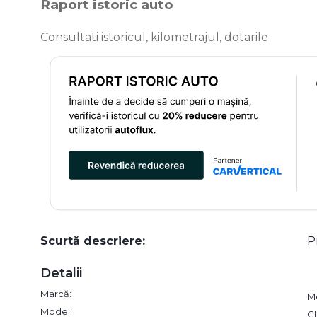
Raport istoric auto
Consultati istoricul, kilometrajul, dotarile
Scurtă descriere:
P
Detalii
Marcă:
M
Model:
G