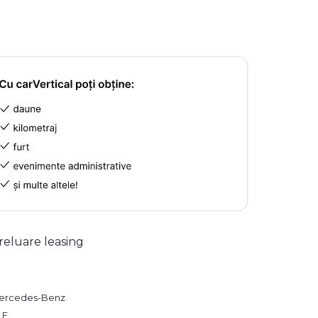
reluare leasing
ercedes-Benz
LE