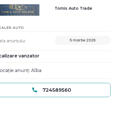
Tomis Auto Trade
EALER AUTO
5 martie 2026
ata anunțului
calizare vanzator
ocație anunț: Alba
724589560