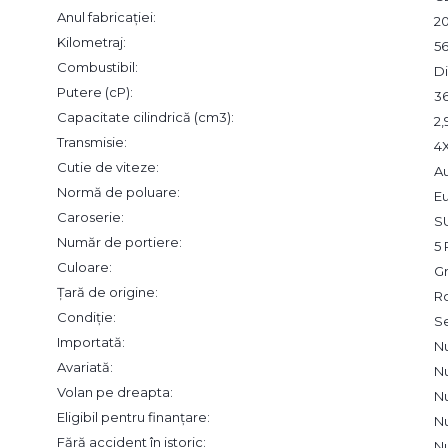
Anul fabricației:
2
Kilometraj:
5
Combustibil:
Di
Putere (cP):
3
Capacitate cilindrică (cm3):
2
Transmisie:
4
Cutie de viteze:
A
Normă de poluare:
Eu
Caroserie:
S
Număr de portiere:
5 
Culoare:
Gr
Țară de origine:
R
Condiție:
S
Importată:
N
Avariată:
N
Volan pe dreapta:
N
Eligibil pentru finanțare:
N
Fără accident în istoric:
N