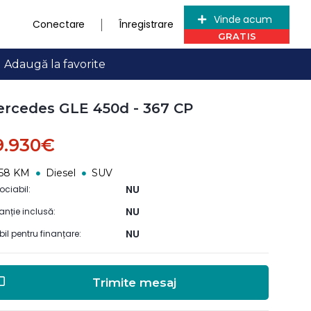
Vinde acum
Conectare
Înregistrare
Adaugă la favorite
rcedes GLE 450d - 367 CP
9.930€
658 KM
Diesel
SUV
NU
ociabil:
NU
anție inclusă:
NU
ibil pentru finanțare:
Trimite mesaj