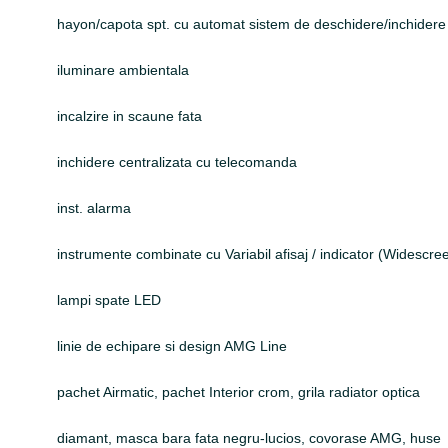
hayon/capota spt. cu automat sistem de deschidere/inchidere
iluminare ambientala
incalzire in scaune fata
inchidere centralizata cu telecomanda
inst. alarma
instrumente combinate cu Variabil afisaj / indicator (Widescre
lampi spate LED
linie de echipare si design AMG Line
pachet Airmatic, pachet Interior crom, grila radiator optica
diamant, masca bara fata negru-lucios, covorase AMG, huse