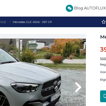
Blog AUTOFLUX
GLE
Mercedes GLE 450d - 367 CP
Me
3
56
Neg
Gar
Elig