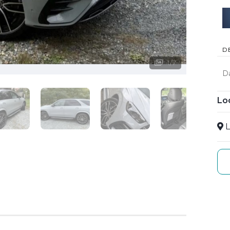
D
1
/
7
D
Lo
L