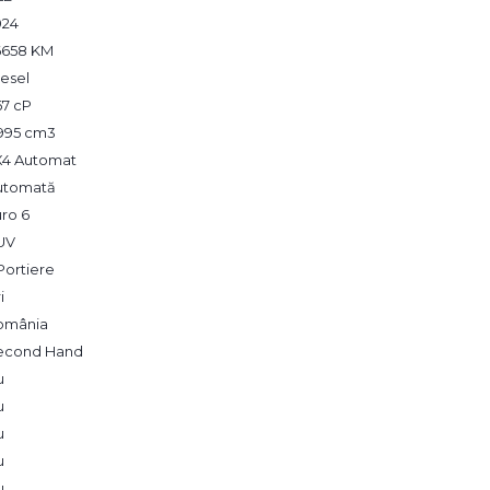
024
6658 KM
esel
67 cP
,995 cm3
X4 Automat
utomată
ro 6
UV
Portiere
i
omânia
econd Hand
u
u
u
u
u