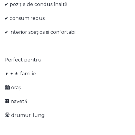
✔ poziție de condus înaltă
✔ consum redus
✔ interior spațios și confortabil
Perfect pentru:
👨‍👩‍👧 familie
🏙 oraș
🏢 navetă
🛣 drumuri lungi