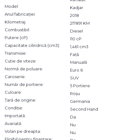
Model:
Kadjar
Anul fabricației:
2018
Kilometraj:
217891 KM
Combustibil:
Diesel
Putere (cP):
110 cP
Capacitate cilindrică (cm3):
1,461 cm3
Transmisie:
Față
Cutie de viteze:
Manuală
Normă de poluare:
Euro 6
Caroserie:
SUV
Număr de portiere:
5 Portiere
Culoare:
Roșu
Țară de origine:
Germania
Condiție:
Second Hand
Importată:
Da
Avariată:
Nu
Volan pe dreapta:
Nu
Eligibil pentru finanțare: