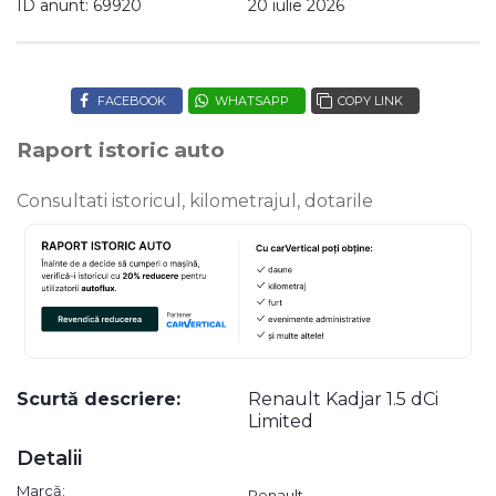
ID anunt: 69920
20 iulie 2026
FACEBOOK
WHATSAPP
COPY LINK
Raport istoric auto
Consultati istoricul, kilometrajul, dotarile
Scurtă descriere:
Renault Kadjar 1.5 dCi
Limited
Detalii
Marcă:
Renault