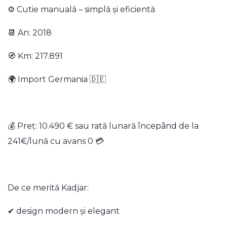
⚙️ Cutie manuală – simplă și eficientă
📆 An: 2018
🧭 Km: 217.891
🌍 Import Germania 🇩🇪
💰 Preț: 10.490 € sau rată lunară începând de la
241€/lună cu avans 0 💳
De ce merită Kadjar:
✔ design modern și elegant