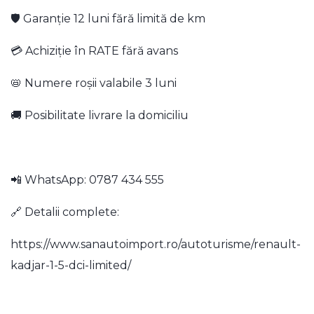
🛡️ Garanție 12 luni fără limită de km
💳 Achiziție în RATE fără avans
📛 Numere roșii valabile 3 luni
🚚 Posibilitate livrare la domiciliu
📲 WhatsApp: 0787 434 555
🔗 Detalii complete:
https://www.sanautoimport.ro/autoturisme/renault-
kadjar-1-5-dci-limited/