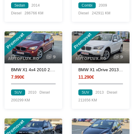
Sedan
2014
Combi
2009
Diesel
286766 KM
Diesel
242911 KM
Promovat
Promovat
9
9
BMW X1 4x4 2010 2.0d 177 CP euro 5 automata
BMW X1 xDrive 2013 2.0d 143 CP euro 5 automata
7.990€
11.290€
SUV
2010
Diesel
SUV
2013
Diesel
200299 KM
211656 KM
Promovat