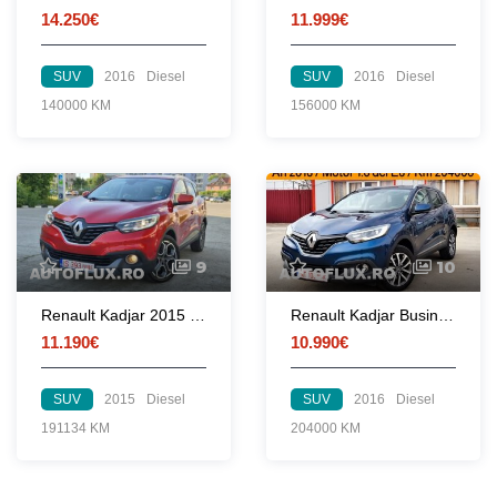
14.250€
11.999€
SUV
2016
Diesel
SUV
2016
Diesel
140000 KM
156000 KM
9
10
Renault Kadjar 2015 1.5 dCi 110 CP euro 6 automata
Renault Kadjar Business Energy 2016
11.190€
10.990€
SUV
2015
Diesel
SUV
2016
Diesel
191134 KM
204000 KM