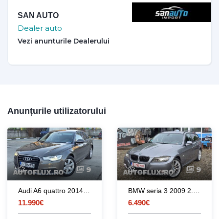
SAN AUTO
Dealer auto
Anunțurile utilizatorului
9
9
Audi A6 quattro 2014 3.0 V6 TDI 245CP euro 5 automata / RATE / LIVRARE
BMW seria 3 2009 2.0d 177 CP euro 5 automata
11.990€
6.490€