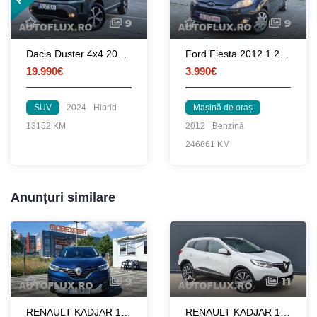
9
9
Dacia Duster 4x4 2024 1.2 TCe 130 CP euro 6 / RATE fara avans
Ford Fiesta 2012 1.25 82 CP euro 5
19.990€
3.990€
SUV
2024
Hibrid
Mașină de oraș
13152 KM
2012
Benzină
246861 KM
Anunțuri similare
9
11
RENAULT KADJAR 1.5 DCI EDC
RENAULT KADJAR 1.6DCI 4X4 PANORAMA LED PIELE