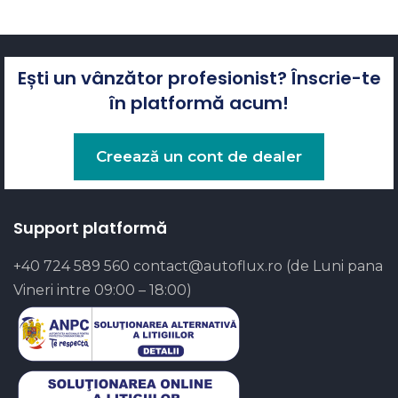
Ești un vânzător profesionist? Înscrie-te
în platformă acum!
Creează un cont de dealer
Support platformă
+40 724 589 560
contact@autoflux.ro
(de Luni pana
Vineri intre 09:00 – 18:00)