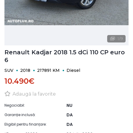
1
/
9
Renault Kadjar 2018 1.5 dCi 110 CP euro
6
SUV
2018
217891 KM
Diesel
10.490€
Adaugă la favorite
NU
Negociabil:
DA
Garanție inclusă:
DA
Eligibil pentru finanțare: