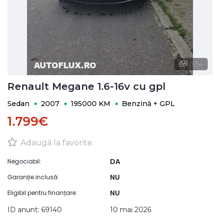
1
/
14
Renault Megane 1.6-16v cu gpl
Sedan
2007
195000 KM
Benzină + GPL
1.799€
Adaugă la favorite
DA
Negociabil:
NU
Garanție inclusă:
NU
Eligibil pentru finanțare:
ID anunt: 69140
10 mai 2026