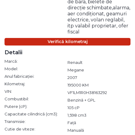
de bara, bielete de
direcție schimbate,alarma,
aer condiționat, geamuri
electrice, volan reglabil,
itp valabil proprietar, ofer
fiscal
Verifică kilometraj
Detalii
Marcă:
Renault
Model:
Megane
Anul fabricației:
2007
Kilometraj:
195000 KM
VIN:
VF1LM1R0H38163292
Combustibil:
Benzină + GPL
Putere (cP):
105 cP
Capacitate cilindrică (cm3):
1,598 cm3
Transmisie:
Față
Cutie de viteze:
Manuală