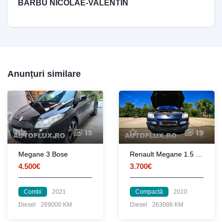
BARBU NICOLAE-VALENTIN
Anunțuri similare
15
19
Megane 3 Bose
Renault Megane 1.5 dCi, 110 cp, Euro5 Bluetooth, Pilot automat
4.500€
3.700€
Combi
2021
Compactă
2010
Diesel
269000 KM
Diesel
263086 KM