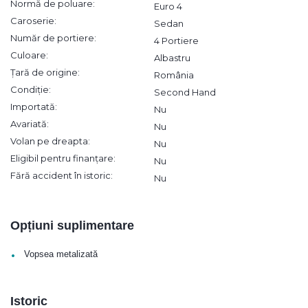
Normă de poluare:
Euro 4
Caroserie:
Sedan
Număr de portiere:
4 Portiere
Culoare:
Albastru
Țară de origine:
România
Condiție:
Second Hand
Importată:
Nu
Avariată:
Nu
Volan pe dreapta:
Nu
Eligibil pentru finanțare:
Nu
Fără accident în istoric:
Nu
Opțiuni suplimentare
•
Vopsea metalizată
Istoric