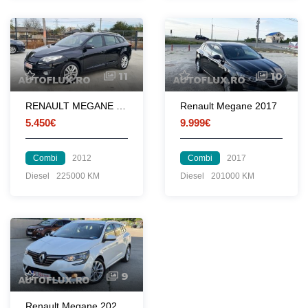
11
10
RENAULT MEGANE 1.5DCI - 2012
Renault Megane 2017
5.450€
9.999€
Combi
2012
Combi
2017
Diesel
225000 KM
Diesel
201000 KM
9
Renault Megane 2020 1.5 dCi 116 CP euro 6 automata