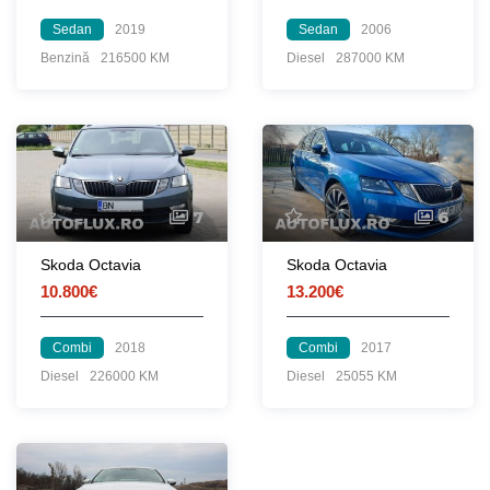
Sedan
2019
Sedan
2006
Benzină
216500 KM
Diesel
287000 KM
7
6
Skoda Octavia
Skoda Octavia
10.800€
13.200€
Combi
2018
Combi
2017
Diesel
226000 KM
Diesel
25055 KM