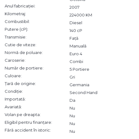
Anul fabricației:
2007
Kilometraj:
224000 KM
Combustibil:
Diesel
Putere (cP):
140 cP
Transmisie:
Față
Cutie de viteze:
Manuală
Normă de poluare:
Euro 4
Caroserie:
Combi
Număr de portiere:
5 Portiere
Culoare:
Gri
Țară de origine:
Germania
Condiție:
Second Hand
Importată:
Da
Avariată:
Nu
Volan pe dreapta:
Nu
Eligibil pentru finanțare:
Nu
Fără accident în istoric:
Nu