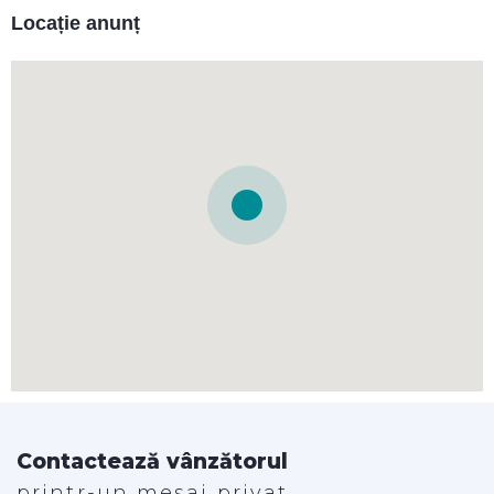
Locație anunț
Contactează vânzătorul
printr-un mesaj privat