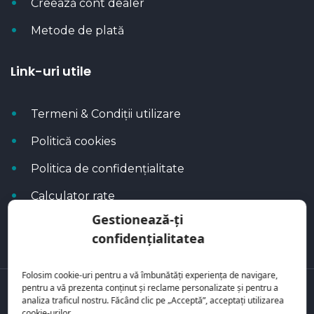
Creează cont dealer
Metode de plată
Link-uri utile
Termeni & Condiții utilizare
Politică cookies
Politica de confidențialitate
Calculator rate
Gestionează-ți
Blog Autoflux
confidențialitatea
Folosim cookie-uri pentru a vă îmbunătăți experiența de navigare,
pentru a vă prezenta conținut și reclame personalizate și pentru a
Toate mașinile se regăsesc pe
AutoFlux
analiza traficul nostru. Făcând clic pe „Acceptă”, acceptați utilizarea
cookie-urilor.