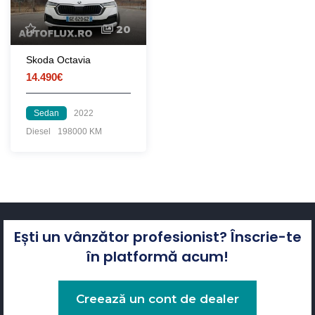
20
Skoda Octavia
14.490€
Sedan
2022
Diesel
198000 KM
Ești un vânzător profesionist? Înscrie-te
în platformă acum!
Creează un cont de dealer