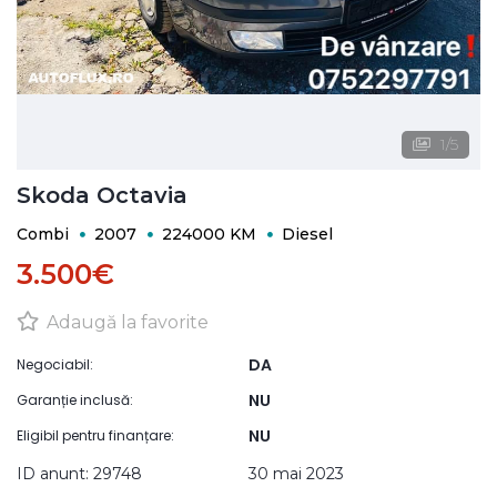
1
/
5
Skoda Octavia
Combi
2007
224000 KM
Diesel
3.500€
Adaugă la favorite
DA
Negociabil:
NU
Garanție inclusă:
NU
Eligibil pentru finanțare:
ID anunt: 29748
30 mai 2023