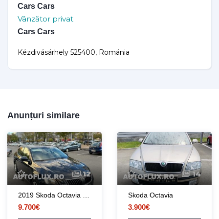
Cars Cars
Vânzător privat
Cars Cars
Kézdivásárhely 525400, Románia
Anunțuri similare
12
14
2019 Skoda Octavia 1.0 TSI 116 cai
Skoda Octavia
9.700€
3.900€