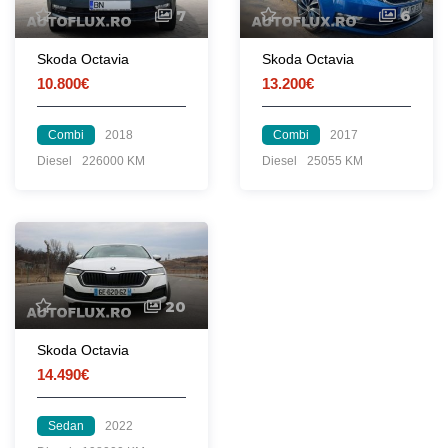
7
6
Skoda Octavia
Skoda Octavia
10.800€
13.200€
Combi
2018
Combi
2017
Diesel
226000 KM
Diesel
25055 KM
20
Skoda Octavia
14.490€
Sedan
2022