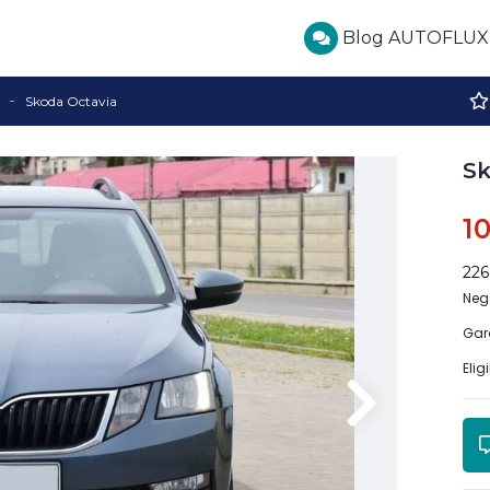
Blog AUTOFLUX
Skoda Octavia
Sk
1
22
Neg
Gar
Elig