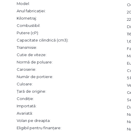
Model:
O
Anul fabricației:
2
Kilometraj:
2
Combustibil:
Di
Putere (cP):
11
Capacitate cilindrică (cm3):
1
Transmisie:
F
Cutie de viteze:
M
Normă de poluare:
Eu
Caroserie:
C
Număr de portiere:
5 
Culoare:
V
Țară de origine:
G
Condiție:
S
Importată:
D
Avariată:
N
Volan pe dreapta:
N
Eligibil pentru finanțare:
N