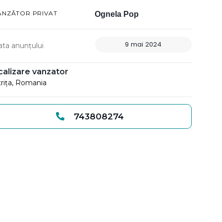
ÂNZĂTOR PRIVAT
Ognela Pop
9 mai 2024
ata anunțului
calizare vanzator
trița, Romania
743808274