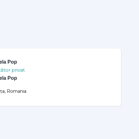
ela Pop
ător privat
ela Pop
rița, Romania