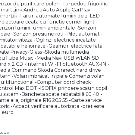
enzor de purificare polen -Torpedou frigorific
SmartLink AndroidAuto Apple CarPlay
irrorLik -Faruri automate lumini de zi LED -
roiectoare ceata cu functie corner light -
enzori lumini lumini ambientale -Senzori
loaie -Senzori presiune roti -Pilot automat -
imitator viteza -Oglinzi electrice incalzite
abatabile heliomate -Geamuri electrice fata
pate Privacy-Glass -Skoda multimedia
ouTube Music -Media Navi USB WLAN SD
ard x 2 CD -Internet WI-FI bluetooth AUX-IN -
edia Command Skoda Connect hard drive
ntern -Volan imbracat in piele Comenzi volan
ultifunctional -Computer bord check
ontrol MaxiDOT -ISOFIX prindere scaun copil
u sistem -Bancheta spate rabatabilă 60 40 -
ante aliaj originale R16 205 55 -Carte service
storic -Accept verificare autorizata -preț este
n euro.
koda