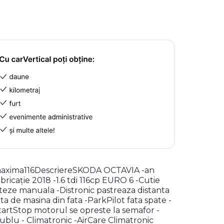
axima116DescriereSKODA OCTAVIA -an
abricație 2018 -1.6 tdi 116cp EURO 6 -Cutie
iteze manuala -Distronic pastreaza distanta
ata de masina din fata -ParkPilot fata spate -
tartStop motorul se opreste la semafor -
ublu - Climatronic -AirCare Climatronic