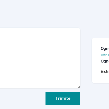
Ogn
Vânz
Ogn
Bist
Trimite