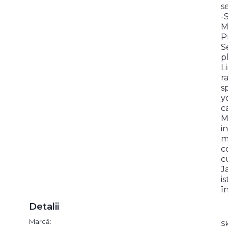
s
-
M
P
S
p
L
r
s
y
c
M
i
m
c
c
J
i
î
Detalii
Marcă:
S