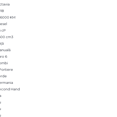
ctavia
018
26000 KM
esel
6 cP
,600 cm3
ață
anuală
ro 6
ombi
Portiere
erde
ermania
econd Hand
a
u
u
u