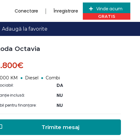
Vinde acum
Conectare
Înregistrare
Adaugă la favorite
oda Octavia
0.800€
6000 KM
Diesel
Combi
DA
ociabil:
NU
anție inclusă:
NU
ibil pentru finanțare:
Trimite mesaj