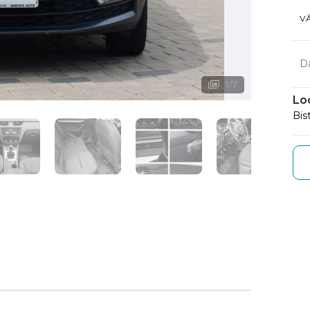
V
D
1
/
7
Lo
Bis