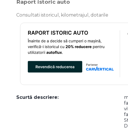
Raport istoric auto
Consultati istoricul, kilometrajul, dotarile
Scurtă descriere:
m
f
v
f
S
D