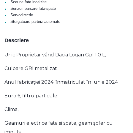
•
Scaune fata incalzite
•
Senzori parcare fata-spate
•
Servodirectie
•
Stergatoare parbriz automate
Descriere
Unic Proprietar vând Dacia Logan Gpl 1.0 L,
Culoare GRI metalizat
Anul fabricației 2024, înmatriculat în Iunie 2024
Euro 6, filtru particule
Clima,
Geamuri electrice fata și spate, geam șofer cu
impuls