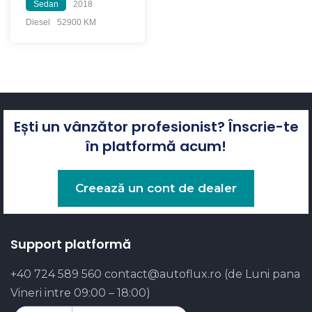
Sedan
2018
Diesel
52900 KM
Ești un vânzător profesionist? Înscrie-te
în platformă acum!
Creează un cont de dealer
Support platformă
+40 724 589 560
contact@autoflux.ro
(de Luni pana
Vineri intre 09:00 – 18:00)