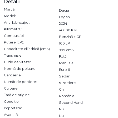
Detalii
Marcă:
Dacia
Model:
Logan
Anul fabricației:
2024
Kilometraj:
46000 KM
Combustibil:
Benzină + GPL
Putere (cP):
100 cP
Capacitate cilindrică (cm3):
999 cm3
Transmisie:
Față
Cutie de viteze:
Manuală
Normă de poluare:
Euro 6
Caroserie:
Sedan
Număr de portiere:
5 Portiere
Culoare:
Gri
Țară de origine:
România
Condiție:
Second Hand
Importată:
Nu
Avariată:
Nu