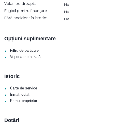
Volan pe dreapta:
Nu
Eligibil pentru finanțare:
Nu
Fără accident în istoric:
Da
Opțiuni suplimentare
•
Filtru de particule
•
Vopsea metalizată
Istoric
•
Carte de service
•
Înmatriculat
•
Primul proprietar
Dotări