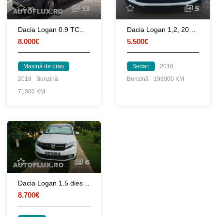
13
5
Dacia Logan 0.9 TCE, Seria Limitată Prestige PlusTCE 90, an 2019, 71.000 km
Dacia Logan 1,2, 2016, proprietate personală, IREPROSABILĂ
8.000€
5.500€
Mașină de oraș
Sedan
2016
2019
Benzină
Benzină
198000 KM
71300 KM
6
Dacia Logan 1.5 diesel 2018
8.700€