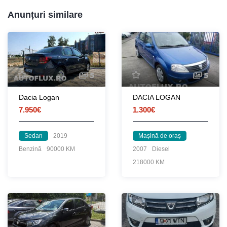
Anunțuri similare
5
5
Dacia Logan
DACIA LOGAN
7.950€
1.300€
Sedan
2019
Mașină de oraș
Benzină
90000 KM
2007
Diesel
218000 KM