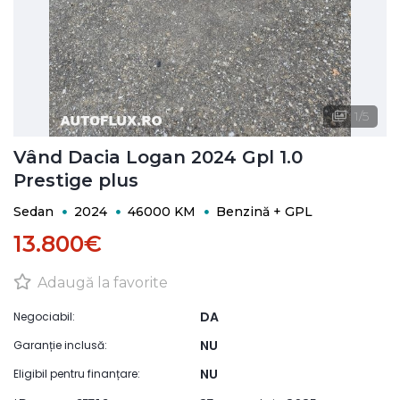
1
/
5
Vând Dacia Logan 2024 Gpl 1.0
Prestige plus
Sedan
2024
46000 KM
Benzină + GPL
13.800€
Adaugă la favorite
DA
Negociabil:
NU
Garanție inclusă:
NU
Eligibil pentru finanțare: