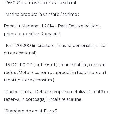
! 7650 € sau masina ceruta la schimb
! Masina propusa la vanzare / schimb :
Renault Megane III 2014 – Paris Deluxe edition ,
primul proprietar Romania !
Km : 201000 (in crestere , masina personala , circul
cu ea ocazional)
! 1.5 DCI 110 CP ( cutie 6 + 1 ) , foarte fiabila , consum
redus , Motor economic , apreciat in toata Europa (
raport putere / consum )
! Pachet limitat DeLuxe : vopsea metalizată, roată de
rezervă în portbagaj , Incalzire scaune .
! Standard de emisii Euro 5