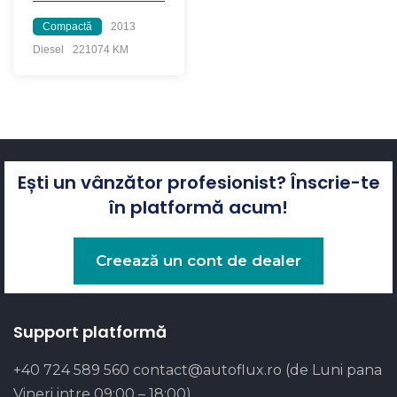
Compactă
2013
Diesel
221074 KM
Ești un vânzător profesionist? Înscrie-te
în platformă acum!
Creează un cont de dealer
Support platformă
+40 724 589 560
contact@autoflux.ro
(de Luni pana
Vineri intre 09:00 – 18:00)