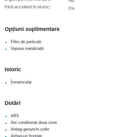
Nu
Fără accident în istoric:
Da
Opțiuni suplimentare
•
Filtru de particule
•
Vopsea metalizată
Istoric
•
Înmatriculat
Dotări
•
ABS
•
Aer conditionat doua zone
•
Airbag genunchi sofer
•
Airbag-uri frontale