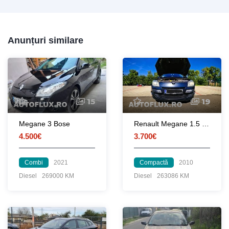
Anunțuri similare
15
19
Megane 3 Bose
Renault Megane 1.5 dCi, 110 cp, Euro5 Bluetooth, Pilot automat
4.500€
3.700€
Combi
2021
Compactă
2010
Diesel
269000 KM
Diesel
263086 KM