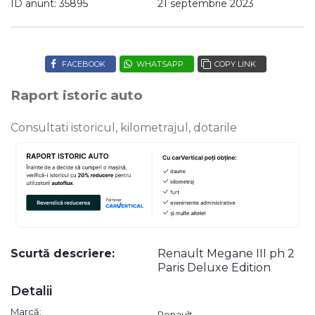
ID anunt: 35895
21 septembrie 2023
FACEBOOK
WHATSAPP
COPY LINK
Raport istoric auto
Consultati istoricul, kilometrajul, dotarile
Scurtă descriere:
Renault Megane III ph 2
Paris Deluxe Edition
Detalii
Marcă:
Renault