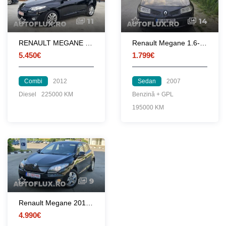
11
14
RENAULT MEGANE 1.5DCI - 2012
Renault Megane 1.6-16v cu gpl
5.450€
1.799€
Combi
2012
Sedan
2007
Diesel
225000 KM
Benzină + GPL
195000 KM
9
Renault Megane 2013 1.5 dCi 90 CP euro 5
4.990€