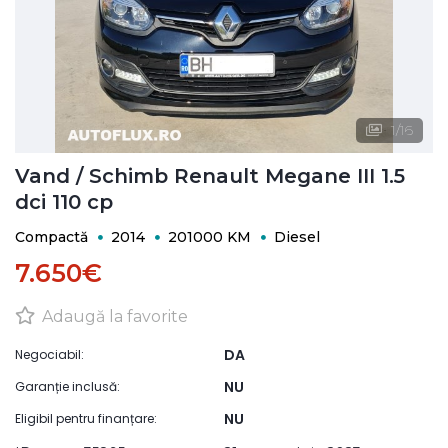
1
/
16
Vand / Schimb Renault Megane III 1.5
dci 110 cp
Compactă
2014
201000 KM
Diesel
7.650€
Adaugă la favorite
DA
Negociabil:
NU
Garanție inclusă:
NU
Eligibil pentru finanțare: