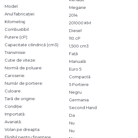
Model:
Megane
Anul fabricației:
2014
Kilometraj:
201000 KM
Combustibil:
Diesel
Putere (cP):
110 cP
Capacitate cilindrică (cm3):
1,500 cm3
Transmisie:
Față
Cutie de viteze:
Manuală
Normă de poluare:
Euro 5
Caroserie:
Compactă
Număr de portiere:
5 Portiere
Culoare:
Negru
Țară de origine:
Germania
Condiție:
Second Hand
Importată:
Da
Avariată:
Nu
Volan pe dreapta:
Nu
Eligibil pentru finanțare: