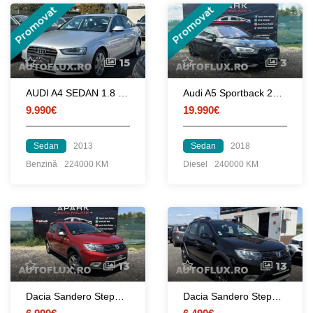
Promovat
Promovat
15
3
AUDI A4 SEDAN 1.8 TFSI. AUTOMAT
Audi A5 Sportback 2018 Quattro
9.990€
19.990€
Sedan
2013
Sedan
2018
Benzină
224000 KM
Diesel
240000 KM
13
13
Dacia Sandero Stepway 2017 Euro 6 Benzina
Dacia Sandero Stepway 2018 Benzina