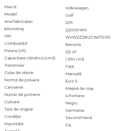
Marcă:
Volkswagen
Model:
Golf
Anul fabricației:
2011
Kilometraj:
222000 KM
VIN:
WVWZZZ1KZCW072310
Combustibil:
Benzină
Putere (cP):
122 cP
Capacitate cilindrică (cm3):
1,390 cm3
Transmisie:
Față
Cutie de viteze:
Manuală
Normă de poluare:
Euro 5
Caroserie:
Mașină de oraș
Număr de portiere:
4 Portiere
Culoare:
Negru
Țară de origine:
Germania
Condiție:
Second Hand
Importată:
Da