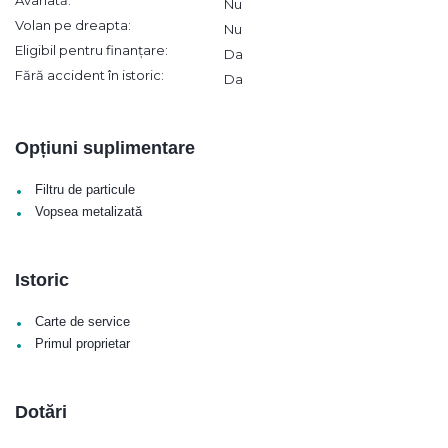
Avariată:
Nu
Volan pe dreapta:
Nu
Eligibil pentru finanțare:
Da
Fără accident în istoric:
Da
Opțiuni suplimentare
•
Filtru de particule
•
Vopsea metalizată
Istoric
•
Carte de service
•
Primul proprietar
Dotări