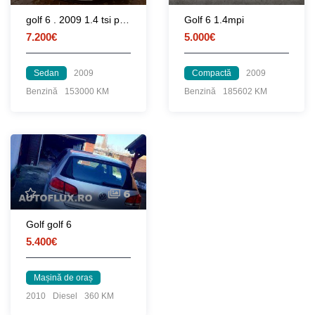
golf 6 . 2009 1.4 tsi proprietar
Golf 6 1.4mpi
7.200€
5.000€
Sedan
2009
Compactă
2009
Benzină
153000 KM
Benzină
185602 KM
6
Golf golf 6
5.400€
Mașină de oraș
2010
Diesel
360 KM