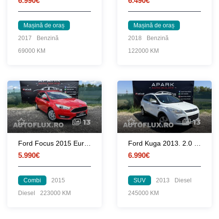
6.990€
6.490€
Mașină de oraș
Mașină de oraș
2017
Benzină
2018
Benzină
69000 KM
122000 KM
13
13
Ford Focus 2015 Euro 6 1.5 TDCI 120 CP
Ford Kuga 2013. 2.0 TDCI. 6.990 Euro
5.990€
6.990€
Combi
2015
SUV
2013
Diesel
Diesel
223000 KM
245000 KM