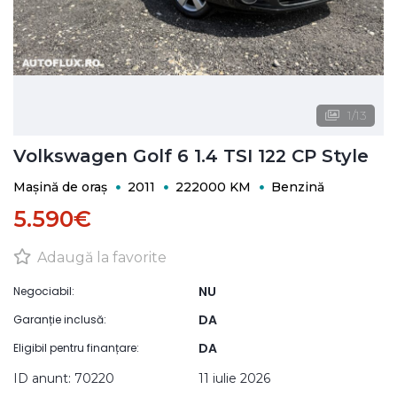
1
/
13
Volkswagen Golf 6 1.4 TSI 122 CP Style
Mașină de oraș
2011
222000 KM
Benzină
5.590€
Adaugă la favorite
NU
Negociabil:
DA
Garanție inclusă:
DA
Eligibil pentru finanțare:
ID anunt: 70220
11 iulie 2026