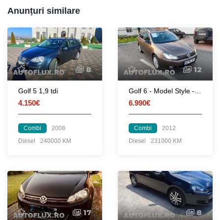
Anunțuri similare
8
12
Golf 5 1,9 tdi
Golf 6 - Model Style - 2012 Unic proprietar
4.150€
6.990€
Combi
2008
Combi
2012
Diesel
240000 KM
Diesel
231000 KM
17
8