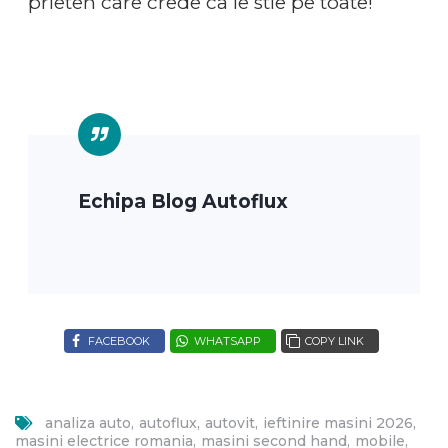
prieten care crede ca le stie pe toate!
Echipa Blog Autoflux
FACEBOOK
WHATSAPP
COPY LINK
analiza auto
autoflux
autovit
ieftinire masini 2026
masini electrice romania
masini second hand
mobile