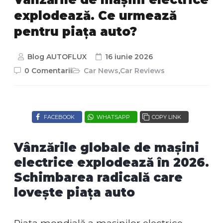
explodează. Ce urmează
pentru piața auto?
Blog AUTOFLUX
16 iunie 2026
0 Comentarii
Car News
,
Car Reviews
FACEBOOK
WHATSAPP
COPY LINK
Vânzările globale de mașini
electrice explodează în 2026.
Schimbarea radicală care
lovește piața auto