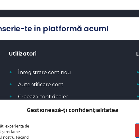
Înscrie-te în platformă acum!
Utilizatori
L
Înregistrare cont nou
Autentificare cont
Creează cont dealer
Metode de plată
Gestionează-ți confidențialitatea
ăți experiența de
t și reclame
cul nostru. Făcând