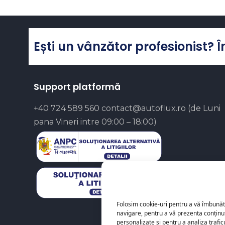
Ești un vânzător profesionist? 
Support platformă
+40 724 589 560
contact@autoflux.ro
(de Luni
pana Vineri intre 09:00 – 18:00)
Folosim cookie-uri pentru a vă îmbunăt
navigare, pentru a vă prezenta conținu
personalizate și pentru a analiza trafi