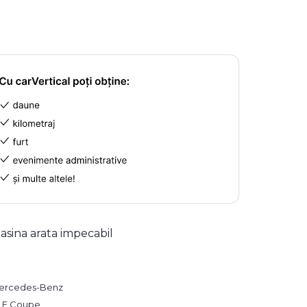
asina arata impecabil
ercedes-Benz
LE Coupe