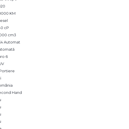
020
8000 KM
esel
40 cP
,000 cm3
X4 Automat
utomată
ro 6
UV
Portiere
i
omânia
econd Hand
u
u
u
u
a