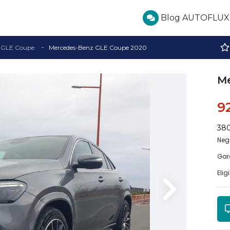
Blog AUTOFLUX
GLE Coupe
Mercedes-Benz GLE Coupe 2020
Me
9
38
Neg
Gar
Elig