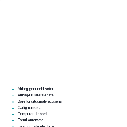
•
Airbag genunchi sofer
•
Airbag-uri laterale fata
•
Bare longitudinale acoperis
•
Carlig remorca
•
Computer de bord
•
Faruri automate
•
Geamuri fata electrice