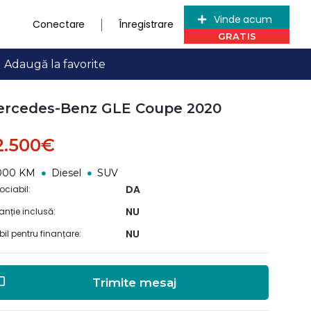
Vinde acum
Conectare
Înregistrare
Adaugă la favorite
rcedes-Benz GLE Coupe 2020
2.500€
000 KM
Diesel
SUV
DA
ociabil:
NU
anție inclusă:
NU
ibil pentru finanțare:
Trimite mesaj