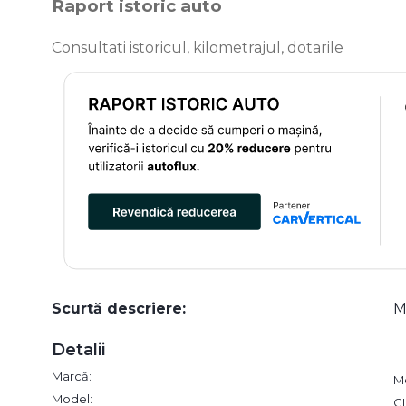
Raport istoric auto
Consultati istoricul, kilometrajul, dotarile
Scurtă descriere:
M
Detalii
Marcă:
M
Model:
G