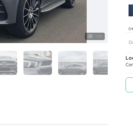
D
1
/
18
D
Lo
Con