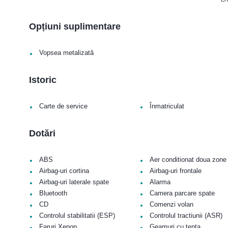
Opțiuni suplimentare
•
Vopsea metalizată
Istoric
•
•
Carte de service
Înmatriculat
Dotări
•
•
ABS
Aer conditionat doua zone
•
•
Airbag-uri cortina
Airbag-uri frontale
•
•
Airbag-uri laterale spate
Alarma
•
•
Bluetooth
Camera parcare spate
•
•
CD
Comenzi volan
•
•
Controlul stabilitatii (ESP)
Controlul tractiunii (ASR)
•
•
Faruri Xenon
Geamuri cu tenta