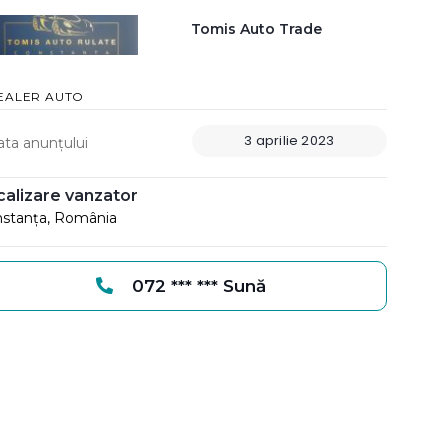
Tomis Auto Trade
EALER AUTO
3 aprilie 2023
ata anunțului
calizare vanzator
stanța, România
072 *** *** Sună