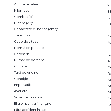
Anul fabricației:
2
Kilometraj:
3
Combustibil:
Di
Putere (cP):
3
Capacitate cilindrică (cm3):
3
Transmisie:
4
Cutie de viteze:
A
Normă de poluare:
Eu
Caroserie:
S
Număr de portiere:
4 
Culoare:
Gr
Țară de origine:
R
Condiție:
S
Importată:
N
Avariată:
N
Volan pe dreapta:
N
Eligibil pentru finanțare:
N
Fără accident în istoric:
D