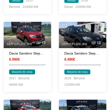
Sedan
2013
Sedan
2018
Benzină
224000 KM
Diesel
240000 KM
13
13
Dacia Sandero Stepway 2017 Euro 6 Benzina
Dacia Sandero Stepway 2018 Benzina
6.990€
6.490€
Mașină de oraș
Mașină de oraș
2017
Benzină
2018
Benzină
69000 KM
122000 KM