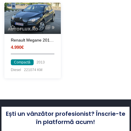
9
Renault Megane 2013 1.5 dCi 90 CP euro 5
4.990€
Compactă
2013
Diesel
221074 KM
Ești un vânzător profesionist? Înscrie-te
în platformă acum!