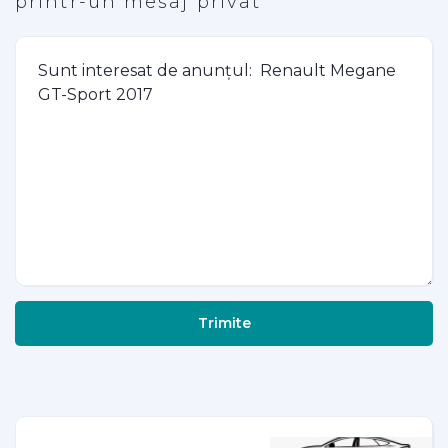
printr-un mesaj privat
Trimite