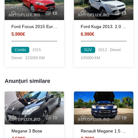
13
13
Ford Focus 2015 Euro 6 1.5 TDCI 120 CP
Ford Kuga 2013. 2.0 TDCI. 6.990 Euro
5.990€
6.990€
Combi
2015
SUV
2013
Diesel
Diesel
223000 KM
245000 KM
Anunțuri similare
15
19
Megane 3 Bose
Renault Megane 1.5 dCi, 110 cp, Euro5 Bluetooth, Pilot automat