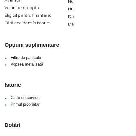
Avariată:
Nu
Volan pe dreapta:
Nu
Eligibil pentru finanțare:
Da
Fără accident în istoric:
Da
Opțiuni suplimentare
•
Filtru de particule
•
Vopsea metalizată
Istoric
•
Carte de service
•
Primul proprietar
Dotări