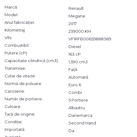
Marcă:
Renault
Model:
Megane
Anul fabricației:
2017
Kilometraj:
239000 KM
VIN:
VF1RFB00655888389
Combustibil:
Diesel
Putere (cP):
163 cP
Capacitate cilindrică (cm3):
1,590 cm3
Transmisie:
Față
Cutie de viteze:
Automată
Normă de poluare:
Euro 6
Caroserie:
Combi
Număr de portiere:
5 Portiere
Culoare:
Albastru
Țară de origine:
Danemarca
Condiție:
Second Hand
Importată:
Da