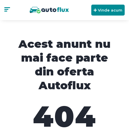
Vinde acum
Acest anunt nu
mai face parte
din oferta
Autoflux
404